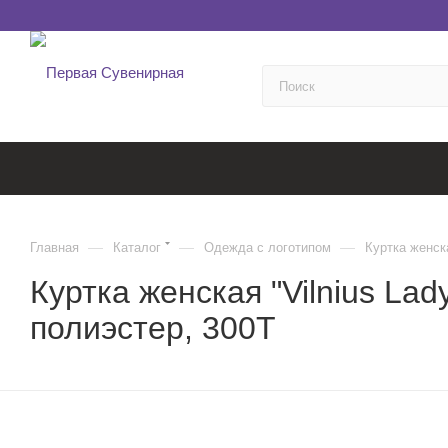
—
—
—
Главная
Каталог
Одежда с логотипом
Куртка женск
Куртка женская "Vilnius La
полиэстер, 300T