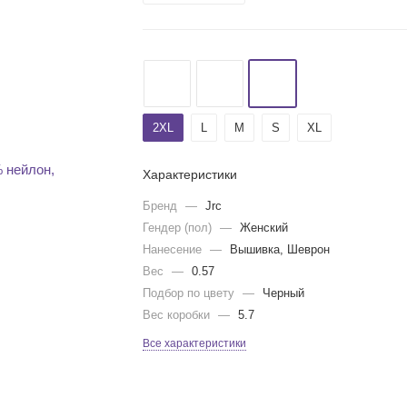
2ХL
L
M
S
XL
Характеристики
Бренд
—
Jrc
Гендер (пол)
—
Женский
Нанесение
—
Вышивка, Шеврон
Вес
—
0.57
Подбор по цвету
—
Черный
Вес коробки
—
5.7
Все характеристики