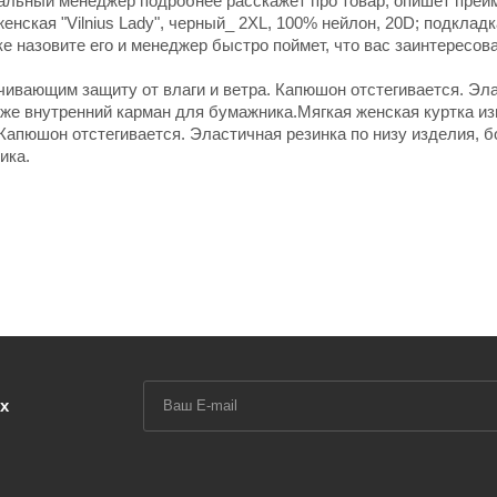
нальный менеджер подробнее расскажет про товар, опишет пре
енская "Vilnius Lady", черный_ 2XL, 100% нейлон, 20D; подклад
ке назовите его и менеджер быстро поймет, что вас заинтересов
ечивающим защиту от влаги и ветра. Капюшон отстегивается. Эл
кже внутренний карман для бумажника.Мягкая женская куртка из
 Капюшон отстегивается. Эластичная резинка по низу изделия, 
ика.
х