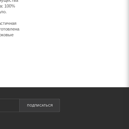
имущества
ка: 100%
ало.
астичная
готовлена
боковые
ПОДПИСАТЬСЯ