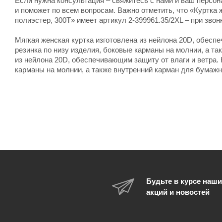
Если нужна консультация – свяжитесь с нами и ваш персо
и поможет по всем вопросам. Важно отметить, что «Куртка ж
полиэстер, 300T» имеет артикул 2-399961.35/2XL – при звон
Мягкая женская куртка изготовлена из нейлона 20D, обесп
резинка по низу изделия, боковые карманы на молнии, а та
из нейлона 20D, обеспечивающим защиту от влаги и ветра.
карманы на молнии, а также внутренний карман для бумажн
Будьте в курсе наши
акций и новостей