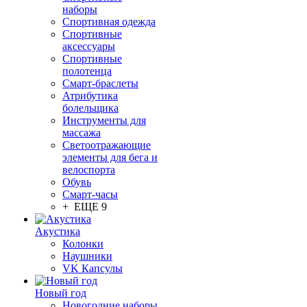
наборы
Спортивная одежда
Спортивные
аксессуары
Спортивные
полотенца
Смарт-браслеты
Атрибутика
болельщика
Инструменты для
массажа
Светоотражающие
элементы для бега и
велоспорта
Обувь
Смарт-часы
+ ЕЩЕ 9
Акустика
Колонки
Наушники
VK Капсулы
Новый год
Новогодние наборы