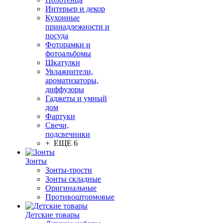
Интерьер и декор
Кухонные
принадлежности и
посуда
Фоторамки и
фотоальбомы
Шкатулки
Увлажнители,
ароматизаторы,
диффузоры
Гаджеты и умный
дом
Фартуки
Свечи,
подсвечники
+ ЕЩЕ 6
Зонты
Зонты-трости
Зонты складные
Оригинальные
Противоштормовые
Детские товары