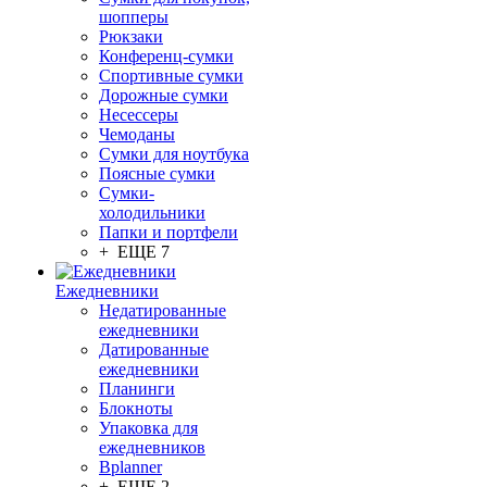
шопперы
Рюкзаки
Конференц-сумки
Спортивные сумки
Дорожные сумки
Несессеры
Чемоданы
Сумки для ноутбука
Поясные сумки
Сумки-
холодильники
Папки и портфели
+ ЕЩЕ 7
Ежедневники
Недатированные
ежедневники
Датированные
ежедневники
Планинги
Блокноты
Упаковка для
ежедневников
Bplanner
+ ЕЩЕ 2