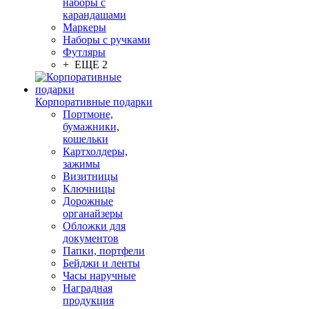
наборы с
карандашами
Маркеры
Наборы с ручками
Футляры
+ ЕЩЕ 2
Корпоративные подарки
Портмоне,
бумажники,
кошельки
Картхолдеры,
зажимы
Визитницы
Ключницы
Дорожные
органайзеры
Обложки для
документов
Папки, портфели
Бейджи и ленты
Часы наручные
Наградная
продукция