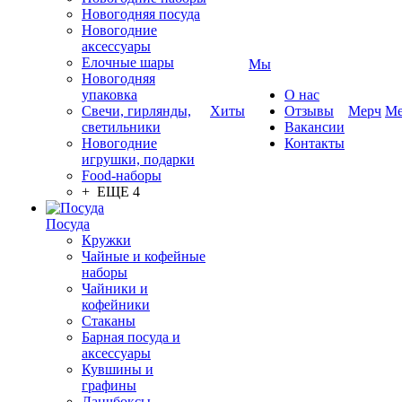
Новогодняя посуда
Новогодние
аксессуары
Елочные шары
Мы
Новогодняя
упаковка
О нас
Свечи, гирлянды,
Хиты
Отзывы
Мерч
Ме
светильники
Вакансии
Новогодние
Контакты
игрушки, подарки
Food-наборы
+ ЕЩЕ 4
Посуда
Кружки
Чайные и кофейные
наборы
Чайники и
кофейники
Стаканы
Барная посуда и
аксессуары
Кувшины и
графины
Ланчбоксы