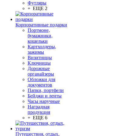
Футляры
+ ЕЩЕ 2
Корпоративные подарки
Портмоне,
бумажники,
кошельки
Картхолдеры,
зажимы
Визитницы
Ключницы
Дорожные
органайзеры
Обложки для
документов
Папки, портфели
Бейджи и ленты
Часы наручные
Наградная
продукция
+ ЕЩЕ 6
Путешествия, отдых,