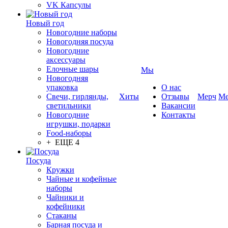
VK Капсулы
Новый год
Новогодние наборы
Новогодняя посуда
Новогодние
аксессуары
Елочные шары
Мы
Новогодняя
упаковка
О нас
Свечи, гирлянды,
Хиты
Отзывы
Мерч
Ме
светильники
Вакансии
Новогодние
Контакты
игрушки, подарки
Food-наборы
+ ЕЩЕ 4
Посуда
Кружки
Чайные и кофейные
наборы
Чайники и
кофейники
Стаканы
Барная посуда и