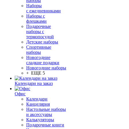
наборы
Наборы
с ежедневниками
Наборы с
флешками
Подарочные
наборы с
термопосудой
Детские наборы
Спортивные
наборы
Новогодние
сладкие подарки
Новогодние наборы
+ ЕЩЕ 5
Календари на заказ
Офис
Календари
Канцелярия
Настольные наборы
и аксессуары
Калькуляторы
Подарочные книги