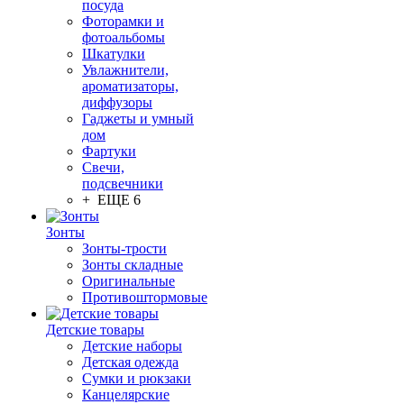
посуда
Фоторамки и
фотоальбомы
Шкатулки
Увлажнители,
ароматизаторы,
диффузоры
Гаджеты и умный
дом
Фартуки
Свечи,
подсвечники
+ ЕЩЕ 6
Зонты
Зонты-трости
Зонты складные
Оригинальные
Противоштормовые
Детские товары
Детские наборы
Детская одежда
Сумки и рюкзаки
Канцелярские