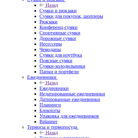
Назад
Сумки и рюкзаки
Сумки для покупок, шопперы
Рюкзаки
Конференц-сумки
Спортивные сумки
Дорожные сумки
Несессеры
Чемоданы
Сумки для ноутбука
Поясные сумки
Сумки-холодильники
Папки и портфели
Ежедневники
Назад
Ежедневники
Недатированные ежедневники
Датированные ежедневники
Планинги
Блокноты
Упаковка для ежедневников
Bplanner
Термосы и термопосуда
Назад