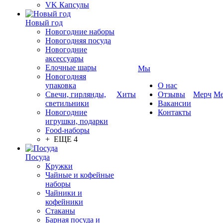
VK Капсулы
Новый год
Новогодние наборы
Новогодняя посуда
Новогодние
аксессуары
Елочные шары
Мы
Новогодняя
упаковка
О нас
Свечи, гирлянды,
Хиты
Отзывы
Мерч
Ме
светильники
Вакансии
Новогодние
Контакты
игрушки, подарки
Food-наборы
+ ЕЩЕ 4
Посуда
Кружки
Чайные и кофейные
наборы
Чайники и
кофейники
Стаканы
Барная посуда и