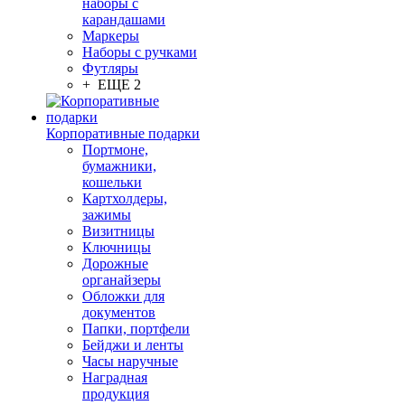
наборы с
карандашами
Маркеры
Наборы с ручками
Футляры
+ ЕЩЕ 2
Корпоративные подарки
Портмоне,
бумажники,
кошельки
Картхолдеры,
зажимы
Визитницы
Ключницы
Дорожные
органайзеры
Обложки для
документов
Папки, портфели
Бейджи и ленты
Часы наручные
Наградная
продукция