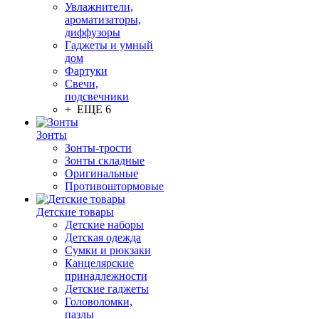
Увлажнители,
ароматизаторы,
диффузоры
Гаджеты и умный
дом
Фартуки
Свечи,
подсвечники
+ ЕЩЕ 6
Зонты
Зонты-трости
Зонты складные
Оригинальные
Противоштормовые
Детские товары
Детские наборы
Детская одежда
Сумки и рюкзаки
Канцелярские
принадлежности
Детские гаджеты
Головоломки,
пазлы