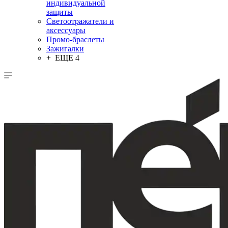
индивидуальной
защиты
Светоотражатели и
аксессуары
Промо-браслеты
Зажигалки
+ ЕЩЕ 4