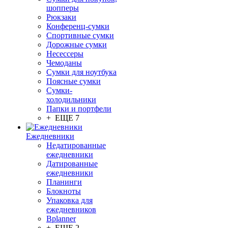
шопперы
Рюкзаки
Конференц-сумки
Спортивные сумки
Дорожные сумки
Несессеры
Чемоданы
Сумки для ноутбука
Поясные сумки
Сумки-
холодильники
Папки и портфели
+ ЕЩЕ 7
Ежедневники
Недатированные
ежедневники
Датированные
ежедневники
Планинги
Блокноты
Упаковка для
ежедневников
Bplanner
+ ЕЩЕ 2