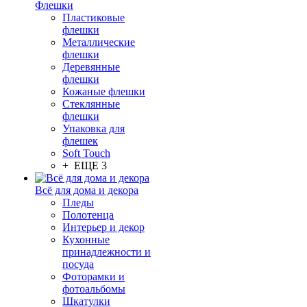
Флешки
Пластиковые
флешки
Металлические
флешки
Деревянные
флешки
Кожаные флешки
Стеклянные
флешки
Упаковка для
флешек
Soft Touch
+ ЕЩЕ 3
Всё для дома и декора
Пледы
Полотенца
Интерьер и декор
Кухонные
принадлежности и
посуда
Фоторамки и
фотоальбомы
Шкатулки