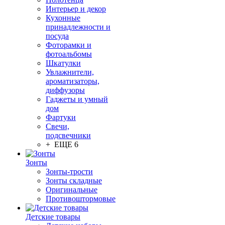
Интерьер и декор
Кухонные
принадлежности и
посуда
Фоторамки и
фотоальбомы
Шкатулки
Увлажнители,
ароматизаторы,
диффузоры
Гаджеты и умный
дом
Фартуки
Свечи,
подсвечники
+ ЕЩЕ 6
Зонты
Зонты-трости
Зонты складные
Оригинальные
Противоштормовые
Детские товары