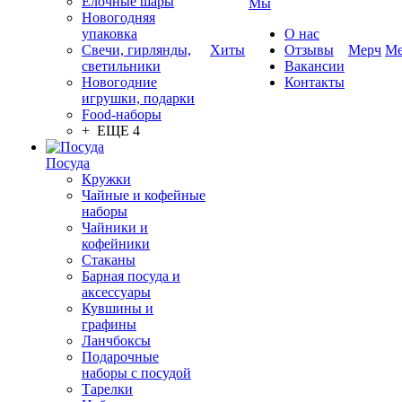
Елочные шары
Мы
Новогодняя
упаковка
О нас
Свечи, гирлянды,
Хиты
Отзывы
Мерч
Ме
светильники
Вакансии
Новогодние
Контакты
игрушки, подарки
Food-наборы
+ ЕЩЕ 4
Посуда
Кружки
Чайные и кофейные
наборы
Чайники и
кофейники
Стаканы
Барная посуда и
аксессуары
Кувшины и
графины
Ланчбоксы
Подарочные
наборы с посудой
Тарелки