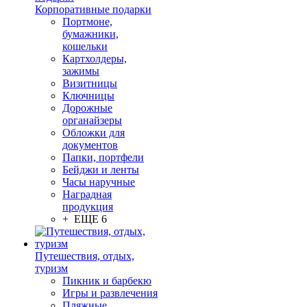
Корпоративные подарки
Портмоне,
бумажники,
кошельки
Картхолдеры,
зажимы
Визитницы
Ключницы
Дорожные
органайзеры
Обложки для
документов
Папки, портфели
Бейджи и ленты
Часы наручные
Наградная
продукция
+ ЕЩЕ 6
Путешествия, отдых,
туризм
Пикник и барбекю
Игры и развлечения
Пляжные