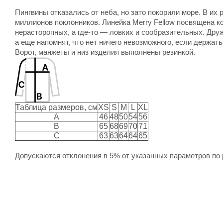
Пингвины отказались от неба, но зато покорили море. В и
миллионов поклонников. Линейка Merry Fellow посвящена к
нерасторопных, а где-то — ловких и сообразительных. Дру
а еще напомнят, что нет ничего невозможного, если держат
Ворот, манжеты и низ изделия выполнены резинкой.
Таблица размеров, см
XS
S
M
L
XL
A
46
48
50
54
56
B
65
68
69
70
71
C
63
63
64
64
65
Допускаются отклонения в 5% от указанных параметров по 