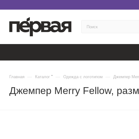
—
—
—
Главная
Каталог
Одежда с логотипом
Джемпер Merr
Джемпер Merry Fellow, раз