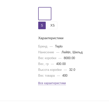
S
XS
Характеристики
Бренд
—
Teplo
Нанесение
—
Лейбл, Шильд
Вес коробки
—
8000.00
Вес, гр
—
400.00
Высота коробки
—
32.0
Вес товара
—
400
Все характеристики