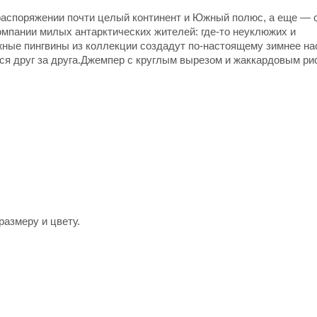
х распоряжении почти целый континент и Южный полюс, а еще — 
омпании милых антарктических жителей: где-то неуклюжих и
жные пингвины из коллекции создадут по-настоящему зимнее на
ься друг за друга.Джемпер с круглым вырезом и жаккардовым ри
размеру и цвету.