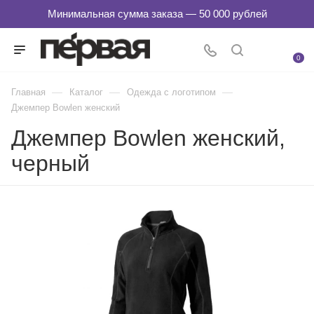
0
—
—
—
Главная
Каталог
Одежда с логотипом
Джемпер Bowlen женский
Джемпер Bowlen женский,
черный