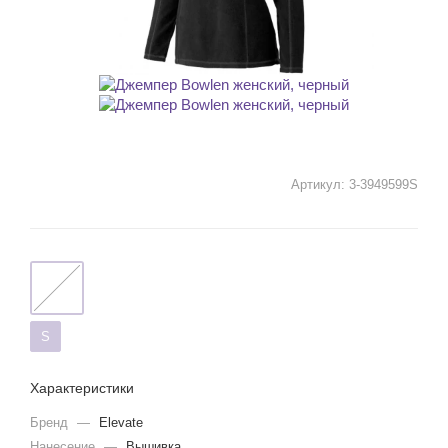
Артикул:
3-3949599S
S
Характеристики
Бренд
—
Elevate
Нанесение
—
Вышивка