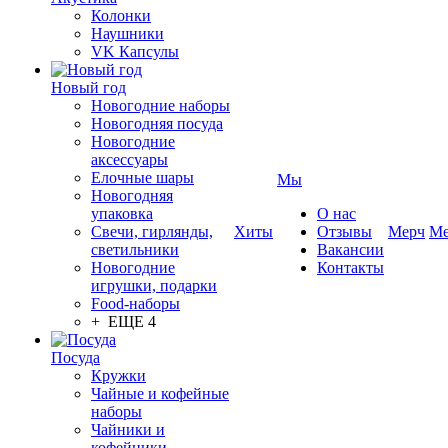
Колонки
Наушники
VK Капсулы
Новый год
Новогодние наборы
Новогодняя посуда
Новогодние
аксессуары
Елочные шары
Мы
Новогодняя
упаковка
О нас
Свечи, гирлянды,
Хиты
Отзывы
Мерч
Ме
светильники
Вакансии
Новогодние
Контакты
игрушки, подарки
Food-наборы
+ ЕЩЕ 4
Посуда
Кружки
Чайные и кофейные
наборы
Чайники и
кофейники