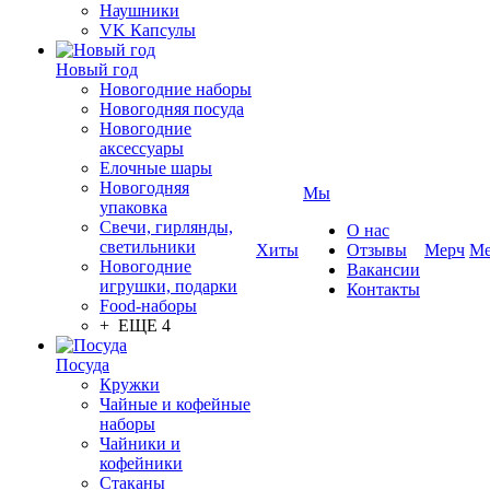
Наушники
VK Капсулы
Новый год
Новогодние наборы
Новогодняя посуда
Новогодние
аксессуары
Елочные шары
Новогодняя
Мы
упаковка
Свечи, гирлянды,
О нас
светильники
Хиты
Отзывы
Мерч
Ме
Новогодние
Вакансии
игрушки, подарки
Контакты
Food-наборы
+ ЕЩЕ 4
Посуда
Кружки
Чайные и кофейные
наборы
Чайники и
кофейники
Стаканы