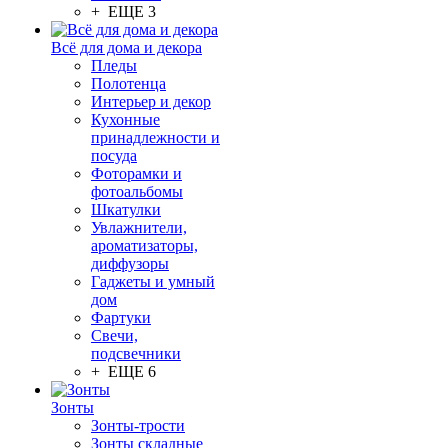
+ ЕЩЕ 3
Всё для дома и декора
Пледы
Полотенца
Интерьер и декор
Кухонные
принадлежности и
посуда
Фоторамки и
фотоальбомы
Шкатулки
Увлажнители,
ароматизаторы,
диффузоры
Гаджеты и умный
дом
Фартуки
Свечи,
подсвечники
+ ЕЩЕ 6
Зонты
Зонты-трости
Зонты складные