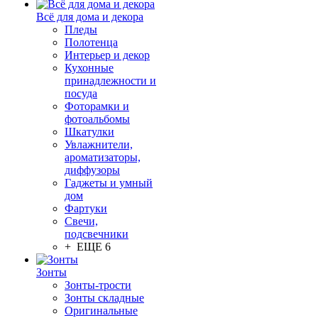
Всё для дома и декора
Пледы
Полотенца
Интерьер и декор
Кухонные
принадлежности и
посуда
Фоторамки и
фотоальбомы
Шкатулки
Увлажнители,
ароматизаторы,
диффузоры
Гаджеты и умный
дом
Фартуки
Свечи,
подсвечники
+ ЕЩЕ 6
Зонты
Зонты-трости
Зонты складные
Оригинальные