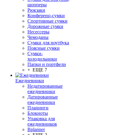
шопперы
Рюкзаки
Конференц-сумки
Спортивные сумки
Дорожные сумки
Несессеры
Чемоданы
Сумки для ноутбука
Поясные сумки
Сумки-
холодильники
Папки и портфели
+ ЕЩЕ 7
Ежедневники
Недатированные
ежедневники
Датированные
ежедневники
Планинги
Блокноты
Упаковка для
ежедневников
Bplanner
+ ЕЩЕ 2