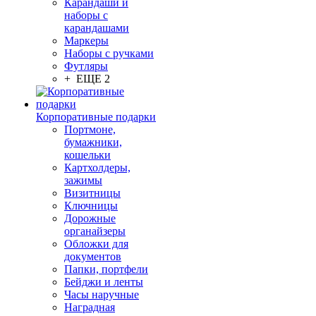
Карандаши и
наборы с
карандашами
Маркеры
Наборы с ручками
Футляры
+ ЕЩЕ 2
Корпоративные подарки
Портмоне,
бумажники,
кошельки
Картхолдеры,
зажимы
Визитницы
Ключницы
Дорожные
органайзеры
Обложки для
документов
Папки, портфели
Бейджи и ленты
Часы наручные
Наградная