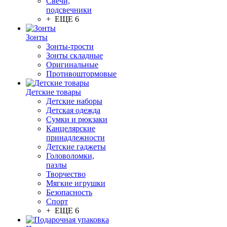
Свечи,
подсвечники
+ ЕЩЕ 6
Зонты
Зонты-трости
Зонты складные
Оригинальные
Противоштормовые
Детские товары
Детские наборы
Детская одежда
Сумки и рюкзаки
Канцелярские
принадлежности
Детские гаджеты
Головоломки,
пазлы
Творчество
Мягкие игрушки
Безопасность
Спорт
+ ЕЩЕ 6