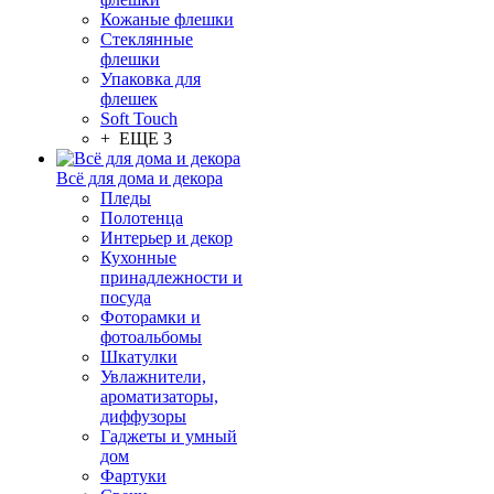
Кожаные флешки
Стеклянные
флешки
Упаковка для
флешек
Soft Touch
+ ЕЩЕ 3
Всё для дома и декора
Пледы
Полотенца
Интерьер и декор
Кухонные
принадлежности и
посуда
Фоторамки и
фотоальбомы
Шкатулки
Увлажнители,
ароматизаторы,
диффузоры
Гаджеты и умный
дом
Фартуки