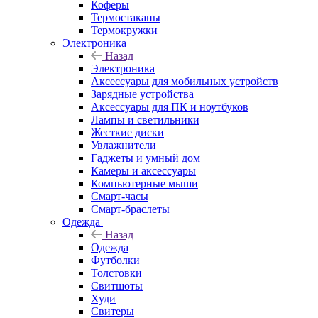
Коферы
Термостаканы
Термокружки
Электроника
Назад
Электроника
Аксессуары для мобильных устройств
Зарядные устройства
Аксессуары для ПК и ноутбуков
Лампы и светильники
Жесткие диски
Увлажнители
Гаджеты и умный дом
Камеры и аксессуары
Компьютерные мыши
Смарт-часы
Смарт-браслеты
Одежда
Назад
Одежда
Футболки
Толстовки
Свитшоты
Худи
Свитеры