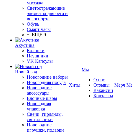
массажа
Светоотражающие
элементы для бега и
велоспорта
Обувь
Смарт-часы
+ ЕЩЕ 9
Акустика
Колонки
Наушники
VK Капсулы
Мы
Новый год
Новогодние наборы
О нас
Новогодняя посуда
Хиты
Отзывы
Мерч
Ме
Новогодние
Вакансии
аксессуары
Контакты
Елочные шары
Новогодняя
упаковка
Свечи, гирлянды,
светильники
Новогодние
игрушки, подарки