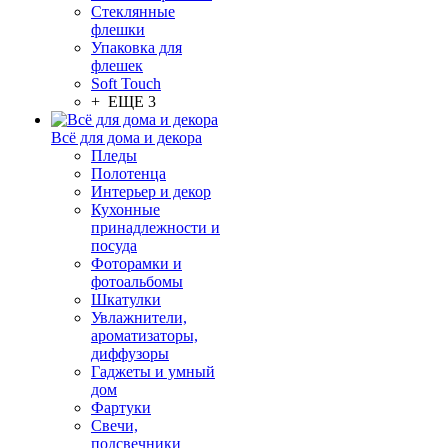
Стеклянные
флешки
Упаковка для
флешек
Soft Touch
+ ЕЩЕ 3
Всё для дома и декора
Пледы
Полотенца
Интерьер и декор
Кухонные
принадлежности и
посуда
Фоторамки и
фотоальбомы
Шкатулки
Увлажнители,
ароматизаторы,
диффузоры
Гаджеты и умный
дом
Фартуки
Свечи,
подсвечники