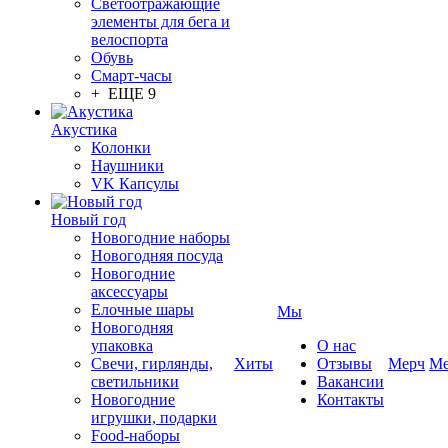
Светоотражающие
элементы для бега и
велоспорта
Обувь
Смарт-часы
+ ЕЩЕ 9
Акустика
Колонки
Наушники
VK Капсулы
Новый год
Новогодние наборы
Новогодняя посуда
Новогодние
аксессуары
Елочные шары
Мы
Новогодняя
упаковка
О нас
Свечи, гирлянды,
Хиты
Отзывы
Мерч
Ме
светильники
Вакансии
Новогодние
Контакты
игрушки, подарки
Food-наборы