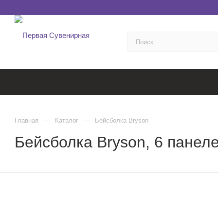
—
—
Главная
Каталог
Бейсболка Bryson
Бейсболка Bryson, 6 панел