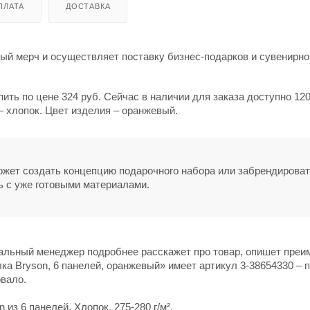
ПЛАТА
ДОСТАВКА
й мерч и осуществляет поставку бизнес-подарков и сувенирно
ить по цене 324 руб. Сейчас в наличии для заказа доступно 120
 хлопок. Цвет изделия – оранжевый.
может создать концепцию подарочного набора или забрендирова
ь с уже готовыми материалами.
нальный менеджер подробнее расскажет про товар, опишет пре
ка Bryson, 6 панелей, оранжевый» имеет артикул 3-38654330 – п
овало.
 из 6 панелей. Хлопок. 275-280 г/м².