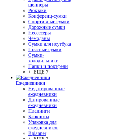
шопперы
Рюкзаки
Конференц-сумки
Спортивные сумки
Дорожные сумки
Несессеры
Чемоданы
Сумки для ноутбука
Поясные сумки
Сумки-
холодильники
Папки и портфели
+ ЕЩЕ 7
Ежедневники
Недатированные
ежедневники
Датированные
ежедневники
Планинги
Блокноты
Упаковка для
ежедневников
Bplanner
+ ЕЩЕ 2