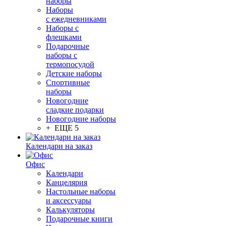
наборы
Наборы
с ежедневниками
Наборы с
флешками
Подарочные
наборы с
термопосудой
Детские наборы
Спортивные
наборы
Новогодние
сладкие подарки
Новогодние наборы
+ ЕЩЕ 5
Календари на заказ
Офис
Календари
Канцелярия
Настольные наборы
и аксессуары
Калькуляторы
Подарочные книги