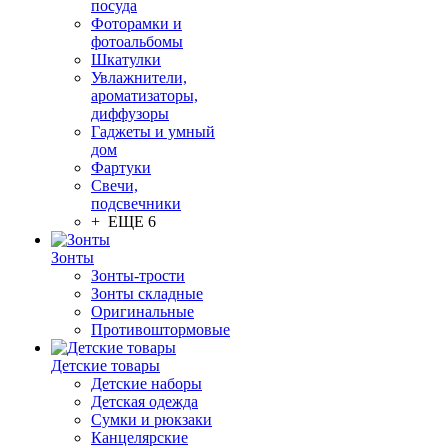
посуда
Фоторамки и
фотоальбомы
Шкатулки
Увлажнители,
ароматизаторы,
диффузоры
Гаджеты и умный
дом
Фартуки
Свечи,
подсвечники
+ ЕЩЕ 6
Зонты
Зонты-трости
Зонты складные
Оригинальные
Противоштормовые
Детские товары
Детские наборы
Детская одежда
Сумки и рюкзаки
Канцелярские