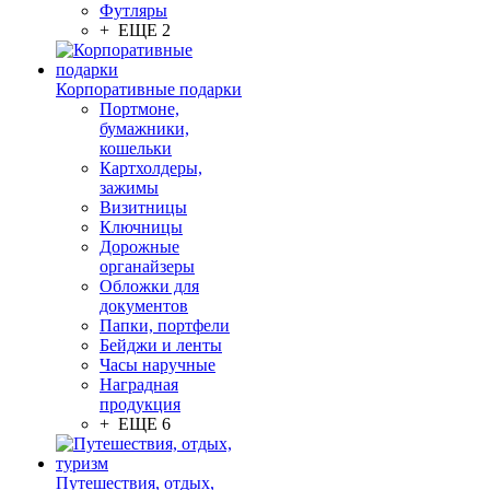
Футляры
+ ЕЩЕ 2
Корпоративные подарки
Портмоне,
бумажники,
кошельки
Картхолдеры,
зажимы
Визитницы
Ключницы
Дорожные
органайзеры
Обложки для
документов
Папки, портфели
Бейджи и ленты
Часы наручные
Наградная
продукция
+ ЕЩЕ 6
Путешествия, отдых,