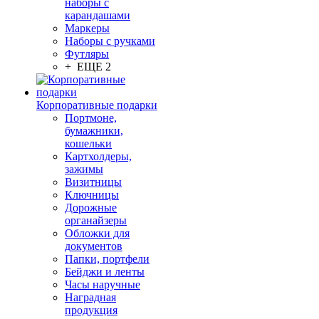
наборы с
карандашами
Маркеры
Наборы с ручками
Футляры
+ ЕЩЕ 2
Корпоративные подарки
Портмоне,
бумажники,
кошельки
Картхолдеры,
зажимы
Визитницы
Ключницы
Дорожные
органайзеры
Обложки для
документов
Папки, портфели
Бейджи и ленты
Часы наручные
Наградная
продукция