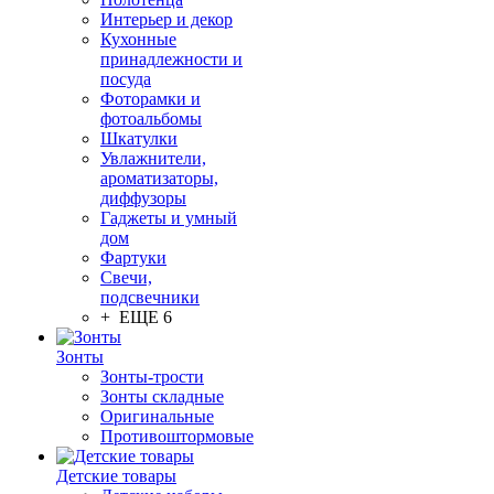
Интерьер и декор
Кухонные
принадлежности и
посуда
Фоторамки и
фотоальбомы
Шкатулки
Увлажнители,
ароматизаторы,
диффузоры
Гаджеты и умный
дом
Фартуки
Свечи,
подсвечники
+ ЕЩЕ 6
Зонты
Зонты-трости
Зонты складные
Оригинальные
Противоштормовые
Детские товары