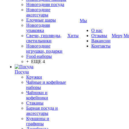
Новогодняя посуда
Новогодние
аксессуары
Елочные шары
Мы
Новогодняя
упаковка
О нас
Свечи, гирлянды,
Хиты
Отзывы
Мерч
Ме
светильники
Вакансии
Новогодние
Контакты
игрушки, подарки
Food-наборы
+ ЕЩЕ 4
Посуда
Кружки
Чайные и кофейные
наборы
Чайники и
кофейники
Стаканы
Барная посуда и
аксессуары
Кувшины и
графины
Ланчбоксы