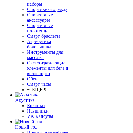
наборы
Спортивная одежда
Спортивные
аксессуары
Спортивные
полотенца
Смарт-браслеты
Атрибутика
болельщика
Инструменты для
массажа
Светоотражающие
элементы для бега и
велоспорта
Обувь
Смарт-часы
+ ЕЩЕ 9
Акустика
Колонки
Наушники
VK Капсулы
Новый год
Новогодние наборы