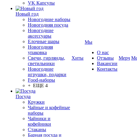
VK Капсулы
Новый год
Новогодние наборы
Новогодняя посуда
Новогодние
аксессуары
Елочные шары
Мы
Новогодняя
упаковка
О нас
Свечи, гирлянды,
Хиты
Отзывы
Мерч
Ме
светильники
Вакансии
Новогодние
Контакты
игрушки, подарки
Food-наборы
+ ЕЩЕ 4
Посуда
Кружки
Чайные и кофейные
наборы
Чайники и
кофейники
Стаканы
Барная посуда и