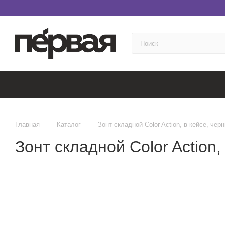
—
—
Главная
Каталог
Зонт складной Color Action, в кейсе, чер
Зонт складной Color Action,