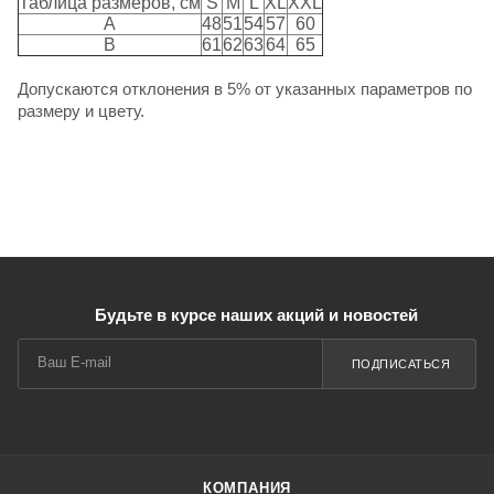
Таблица размеров, см
S
M
L
XL
XXL
A
48
51
54
57
60
B
61
62
63
64
65
Допускаются отклонения в 5% от указанных параметров по
размеру и цвету.
Будьте в курсе наших акций и новостей
ПОДПИСАТЬСЯ
КОМПАНИЯ