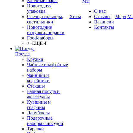
Елочные шары
Мы
Новогодняя
упаковка
О нас
Свечи, гирлянды,
Хиты
Отзывы
Мерч
Ме
светильники
Вакансии
Новогодние
Контакты
игрушки, подарки
Food-наборы
+ ЕЩЕ 4
Посуда
Кружки
Чайные и кофейные
наборы
Чайники и
кофейники
Стаканы
Барная посуда и
аксессуары
Кувшины и
графины
Ланчбоксы
Подарочные
наборы с посудой
Тарелки