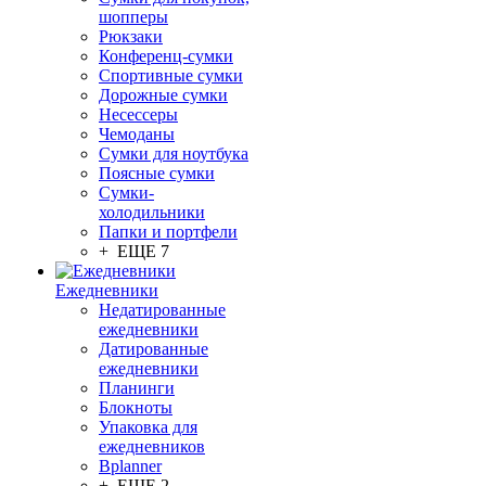
шопперы
Рюкзаки
Конференц-сумки
Спортивные сумки
Дорожные сумки
Несессеры
Чемоданы
Сумки для ноутбука
Поясные сумки
Сумки-
холодильники
Папки и портфели
+ ЕЩЕ 7
Ежедневники
Недатированные
ежедневники
Датированные
ежедневники
Планинги
Блокноты
Упаковка для
ежедневников
Bplanner
+ ЕЩЕ 2