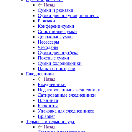
Назад
Сумки и рюкзаки
Сумки для покупок, шопперы
Рюкзаки
Конференц-сумки
Спортивные сумки
Дорожные сумки
Несессеры
Чемоданы
Сумки для ноутбука
Поясные сумки
Сумки-холодильники
Папки и портфели
Ежедневники
Назад
Ежедневники
Недатированные ежедневники
Датированные ежедневники
Планинги
Блокноты
Упаковка для ежедневников
Bplanner
Термосы и термопосуда
Назад