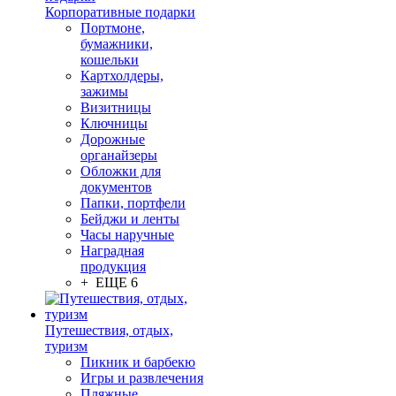
Корпоративные подарки
Портмоне,
бумажники,
кошельки
Картхолдеры,
зажимы
Визитницы
Ключницы
Дорожные
органайзеры
Обложки для
документов
Папки, портфели
Бейджи и ленты
Часы наручные
Наградная
продукция
+ ЕЩЕ 6
Путешествия, отдых,
туризм
Пикник и барбекю
Игры и развлечения
Пляжные