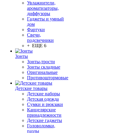
Увлажнители,
ароматизаторы,
диффузоры
Гаджеты и умный
дом
Фартуки
Свечи,
подсвечники
+ ЕЩЕ 6
Зонты
Зонты-трости
Зонты складные
Оригинальные
Противоштормовые
Детские товары
Детские наборы
Детская одежда
Сумки и рюкзаки
Канцелярские
принадлежности
Детские гаджеты
Головоломки,
пазлы