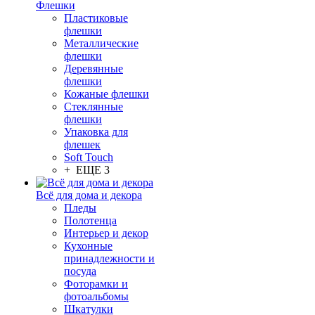
Флешки
Пластиковые
флешки
Металлические
флешки
Деревянные
флешки
Кожаные флешки
Стеклянные
флешки
Упаковка для
флешек
Soft Touch
+ ЕЩЕ 3
Всё для дома и декора
Пледы
Полотенца
Интерьер и декор
Кухонные
принадлежности и
посуда
Фоторамки и
фотоальбомы
Шкатулки