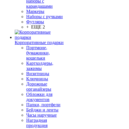
наборы с
карандашами
Маркеры
Наборы с ручками
Футляры
+ ЕЩЕ 2
Корпоративные подарки
Портмоне,
бумажники,
кошельки
Картхолдеры,
зажимы
Визитницы
Ключницы
Дорожные
органайзеры
Обложки для
документов
Папки, портфели
Бейджи и ленты
Часы наручные
Наградная
продукция