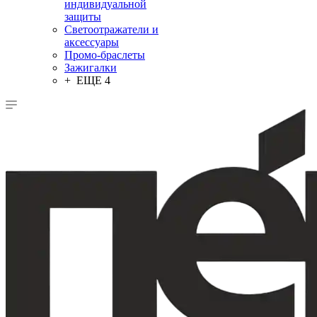
индивидуальной
защиты
Светоотражатели и
аксессуары
Промо-браслеты
Зажигалки
+ ЕЩЕ 4