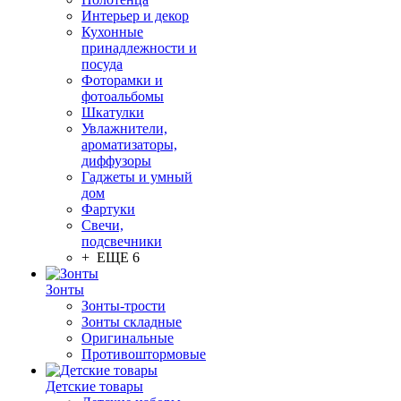
Интерьер и декор
Кухонные
принадлежности и
посуда
Фоторамки и
фотоальбомы
Шкатулки
Увлажнители,
ароматизаторы,
диффузоры
Гаджеты и умный
дом
Фартуки
Свечи,
подсвечники
+ ЕЩЕ 6
Зонты
Зонты-трости
Зонты складные
Оригинальные
Противоштормовые
Детские товары