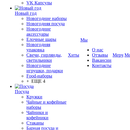
VK Капсулы
Новый год
Новогодние наборы
Новогодняя посуда
Новогодние
аксессуары
Елочные шары
Мы
Новогодняя
упаковка
О нас
Свечи, гирлянды,
Хиты
Отзывы
Мерч
Ме
светильники
Вакансии
Новогодние
Контакты
игрушки, подарки
Food-наборы
+ ЕЩЕ 4
Посуда
Кружки
Чайные и кофейные
наборы
Чайники и
кофейники
Стаканы
Барная посуда и