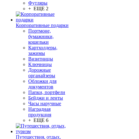
Футляры
+ ЕЩЕ 2
Корпоративные подарки
Портмоне,
бумажники,
кошельки
Картхолдеры,
зажимы
Визитницы
Ключницы
Дорожные
органайзеры
Обложки для
документов
Папки, портфели
Бейджи и ленты
Часы наручные
Наградная
продукция
+ ЕЩЕ 6
Путешествия, отдых,