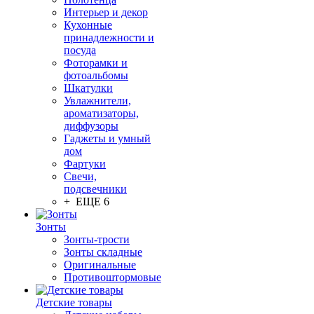
Интерьер и декор
Кухонные
принадлежности и
посуда
Фоторамки и
фотоальбомы
Шкатулки
Увлажнители,
ароматизаторы,
диффузоры
Гаджеты и умный
дом
Фартуки
Свечи,
подсвечники
+ ЕЩЕ 6
Зонты
Зонты-трости
Зонты складные
Оригинальные
Противоштормовые
Детские товары