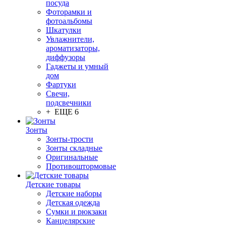
посуда
Фоторамки и
фотоальбомы
Шкатулки
Увлажнители,
ароматизаторы,
диффузоры
Гаджеты и умный
дом
Фартуки
Свечи,
подсвечники
+ ЕЩЕ 6
Зонты
Зонты-трости
Зонты складные
Оригинальные
Противоштормовые
Детские товары
Детские наборы
Детская одежда
Сумки и рюкзаки
Канцелярские