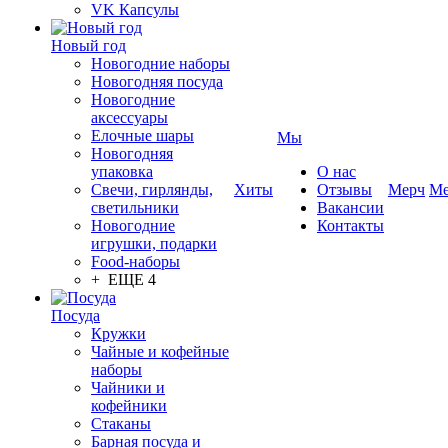
VK Капсулы
Новый год
Новогодние наборы
Новогодняя посуда
Новогодние
аксессуары
Елочные шары
Мы
Новогодняя
упаковка
О нас
Свечи, гирлянды,
Хиты
Отзывы
Мерч
Ме
светильники
Вакансии
Новогодние
Контакты
игрушки, подарки
Food-наборы
+ ЕЩЕ 4
Посуда
Кружки
Чайные и кофейные
наборы
Чайники и
кофейники
Стаканы
Барная посуда и