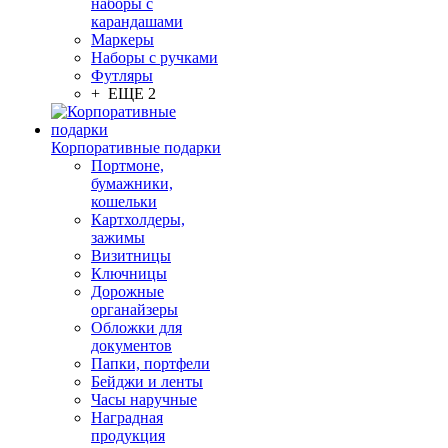
наборы с
карандашами
Маркеры
Наборы с ручками
Футляры
+ ЕЩЕ 2
Корпоративные подарки
Портмоне,
бумажники,
кошельки
Картхолдеры,
зажимы
Визитницы
Ключницы
Дорожные
органайзеры
Обложки для
документов
Папки, портфели
Бейджи и ленты
Часы наручные
Наградная
продукция