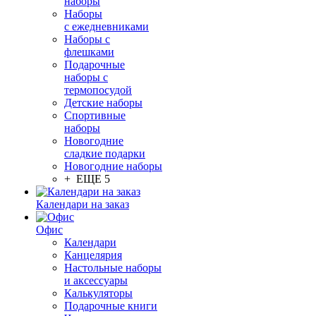
наборы
Наборы
с ежедневниками
Наборы с
флешками
Подарочные
наборы с
термопосудой
Детские наборы
Спортивные
наборы
Новогодние
сладкие подарки
Новогодние наборы
+ ЕЩЕ 5
Календари на заказ
Офис
Календари
Канцелярия
Настольные наборы
и аксессуары
Калькуляторы
Подарочные книги