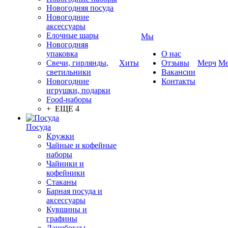
Новогодняя посуда
Новогодние
аксессуары
Елочные шары
Мы
Новогодняя
упаковка
О нас
Свечи, гирлянды,
Хиты
Отзывы
Мерч
Ме
светильники
Вакансии
Новогодние
Контакты
игрушки, подарки
Food-наборы
+ ЕЩЕ 4
Посуда
Кружки
Чайные и кофейные
наборы
Чайники и
кофейники
Стаканы
Барная посуда и
аксессуары
Кувшины и
графины
Ланчбоксы