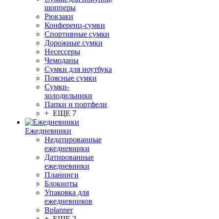
шопперы
Рюкзаки
Конференц-сумки
Спортивные сумки
Дорожные сумки
Несессеры
Чемоданы
Сумки для ноутбука
Поясные сумки
Сумки-
холодильники
Папки и портфели
+ ЕЩЕ 7
Ежедневники
Недатированные
ежедневники
Датированные
ежедневники
Планинги
Блокноты
Упаковка для
ежедневников
Bplanner
+ ЕЩЕ 2