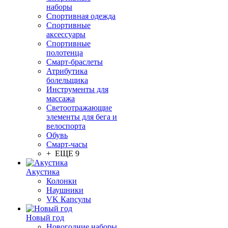
наборы
Спортивная одежда
Спортивные
аксессуары
Спортивные
полотенца
Смарт-браслеты
Атрибутика
болельщика
Инструменты для
массажа
Светоотражающие
элементы для бега и
велоспорта
Обувь
Смарт-часы
+ ЕЩЕ 9
Акустика
Колонки
Наушники
VK Капсулы
Новый год
Новогодние наборы