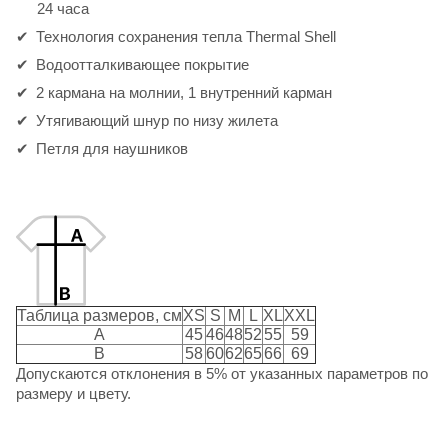
24 часа
Технология сохранения тепла Thermal Shell
Водоотталкивающее покрытие
2 кармана на молнии, 1 внутренний карман
Утягивающий шнур по низу жилета
Петля для наушников
Таблица размеров, см
XS
S
M
L
XL
XXL
A
45
46
48
52
55
59
B
58
60
62
65
66
69
Допускаются отклонения в 5% от указанных параметров по
размеру и цвету.