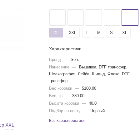
2XL
3XL
L
M
S
XL
Характеристики
Бренд
—
Sol's
Нанесение
—
Вышивка, DTF трансфер,
Шелкография, Лейбл, Шильд, Флекс, DTF
трансфер
Вес коробки
—
5100.00
Вес, гр
—
380.00
Высота коробки
—
40.0
Подбор по цвету
—
Черный
Все характеристики