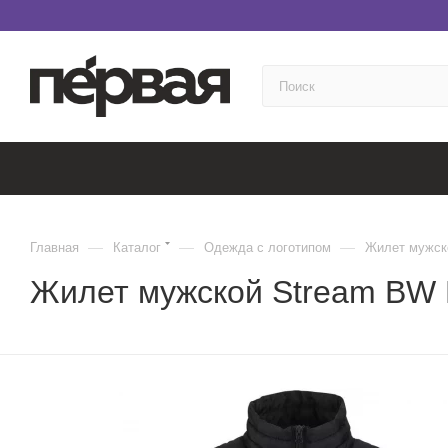
—
—
—
Главная
Каталог
Одежда с логотипом
Жилет мужск
Жилет мужской Stream BW 