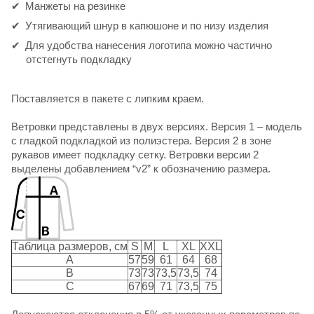
Манжеты на резинке
Утягивающий шнур в капюшоне и по низу изделия
Для удобства нанесения логотипа можно частично
отстегнуть подкладку
Поставляется в пакете с липким краем.
Ветровки представлены в двух версиях. Версия 1 – модель
с гладкой подкладкой из полиэстера. Версия 2 в зоне
рукавов имеет подкладку сетку. Ветровки версии 2
выделены добавлением “v2” к обозначению размера.
Таблица размеров, см
S
M
L
XL
XXL
A
57
59
61
64
68
B
73
73
73,5
73,5
74
C
67
69
71
73,5
75