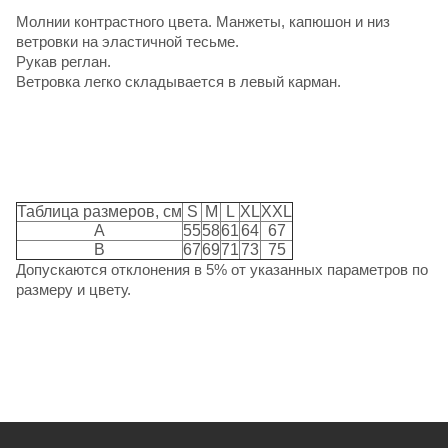
Молнии контрастного цвета. Манжеты, капюшон и низ
ветровки на эластичной тесьме.
Рукав реглан.
Ветровка легко складывается в левый карман.
Таблица размеров, см
S
M
L
XL
XXL
A
55
58
61
64
67
B
67
69
71
73
75
Допускаются отклонения в 5% от указанных параметров по
размеру и цвету.