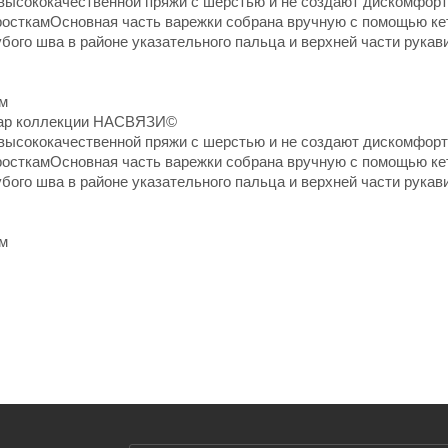
высококачественной пряжи с шерстью и не создают дискомфорт
росткамОсновная часть варежки собрана вручную с помощью ке
рубого шва в районе указательного пальца и верхней части рука
см
суар коллекции НАСВЯЗИ©
высококачественной пряжи с шерстью и не создают дискомфорт
росткамОсновная часть варежки собрана вручную с помощью ке
рубого шва в районе указательного пальца и верхней части рука
см