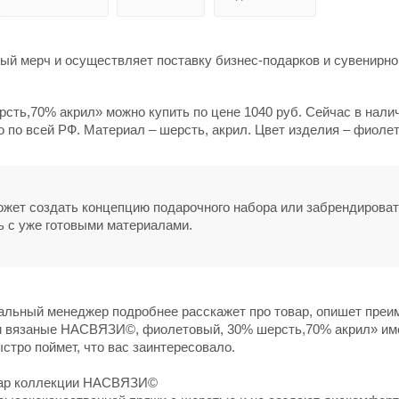
й мерч и осуществляет поставку бизнес-подарков и сувенирно
ть,70% акрил» можно купить по цене 1040 руб. Сейчас в нали
о по всей РФ. Материал – шерсть, акрил. Цвет изделия – фиоле
может создать концепцию подарочного набора или забрендирова
ь с уже готовыми материалами.
нальный менеджер подробнее расскажет про товар, опишет пре
жки вязаные НАСВЯЗИ©, фиолетовый, 30% шерсть,70% акрил» им
ыстро поймет, что вас заинтересовало.
суар коллекции НАСВЯЗИ©