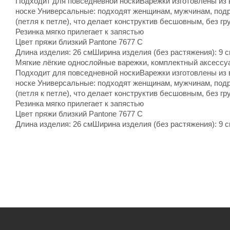
Подходит для повседневной носкиВарежки изготовлены из 
носке Универсальные: подходят женщинам, мужчинам, под
(петля к петле), что делает конструктив бесшовным, без г
Резинка мягко прилегает к запястью
Цвет пряжи близкий Pantonе 7677 С
Длина изделия: 26 смШирина изделия (без растяжения): 9 
Мягкие лёгкие однослойные варежки, комплектный аксес
Подходит для повседневной носкиВарежки изготовлены из 
носке Универсальные: подходят женщинам, мужчинам, под
(петля к петле), что делает конструктив бесшовным, без г
Резинка мягко прилегает к запястью
Цвет пряжи близкий Pantonе 7677 С
Длина изделия: 26 смШирина изделия (без растяжения): 9 