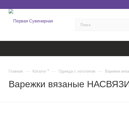
—
—
—
Главная
Каталог
Одежда с логотипом
Варежки вяз
Варежки вязаные НАСВЯЗИ