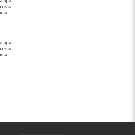
а при
ттеля
вицы
а при
ттеля
вицы