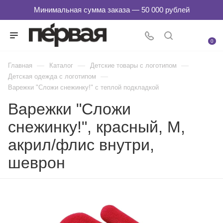
0
—
—
—
Главная
Каталог
Детские товары с логотипом
—
Детская одежда с логотипом
Варежки "Сложи снежинку!" с теплой подкладкой
Варежки "Сложи
снежинку!", красный, М,
акрил/флис внутри,
шеврон