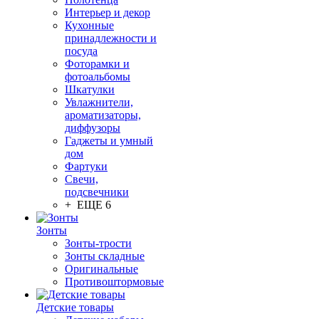
Интерьер и декор
Кухонные
принадлежности и
посуда
Фоторамки и
фотоальбомы
Шкатулки
Увлажнители,
ароматизаторы,
диффузоры
Гаджеты и умный
дом
Фартуки
Свечи,
подсвечники
+ ЕЩЕ 6
Зонты
Зонты-трости
Зонты складные
Оригинальные
Противоштормовые
Детские товары