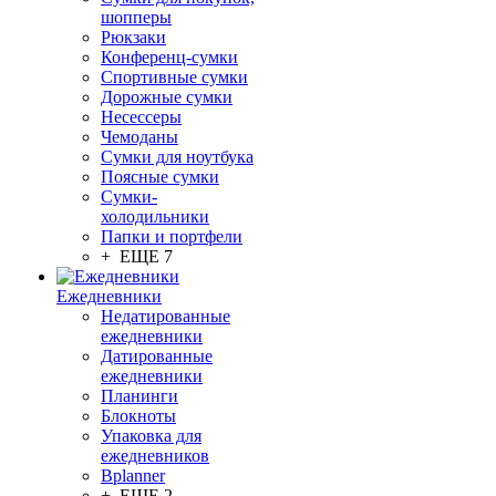
шопперы
Рюкзаки
Конференц-сумки
Спортивные сумки
Дорожные сумки
Несессеры
Чемоданы
Сумки для ноутбука
Поясные сумки
Сумки-
холодильники
Папки и портфели
+ ЕЩЕ 7
Ежедневники
Недатированные
ежедневники
Датированные
ежедневники
Планинги
Блокноты
Упаковка для
ежедневников
Bplanner
+ ЕЩЕ 2