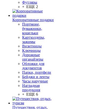
Футляры
+ ЕЩЕ 2
Корпоративные подарки
Портмоне,
бумажники,
кошельки
Картхолдеры,
зажимы
Визитницы
Ключницы
Дорожные
органайзеры
Обложки для
документов
Папки, портфели
Бейджи и ленты
Часы наручные
Наградная
продукция
+ ЕЩЕ 6
Путешествия, отдых,