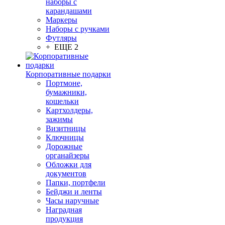
наборы с
карандашами
Маркеры
Наборы с ручками
Футляры
+ ЕЩЕ 2
Корпоративные подарки
Портмоне,
бумажники,
кошельки
Картхолдеры,
зажимы
Визитницы
Ключницы
Дорожные
органайзеры
Обложки для
документов
Папки, портфели
Бейджи и ленты
Часы наручные
Наградная
продукция