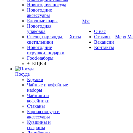
Новогодняя посуда
Новогодние
аксессуары
Елочные шары
Мы
Новогодняя
упаковка
О нас
Свечи, гирлянды,
Хиты
Отзывы
Мерч
Ме
светильники
Вакансии
Новогодние
Контакты
игрушки, подарки
Food-наборы
+ ЕЩЕ 4
Посуда
Кружки
Чайные и кофейные
наборы
Чайники и
кофейники
Стаканы
Барная посуда и
аксессуары
Кувшины и
графины
Ланчбоксы