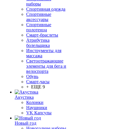
наборы
Спортивная одежда
Спортивные
аксессуары
Спортивные
полотенца
Смарт-браслеты
Атрибутика
болельщика
Инструменты для
массажа
Светоотражающие
элементы для бега и
велоспорта
Обувь
Смарт-часы
+ ЕЩЕ 9
Акустика
Колонки
Наушники
VK Капсулы
Новый год
Новогодние наборы