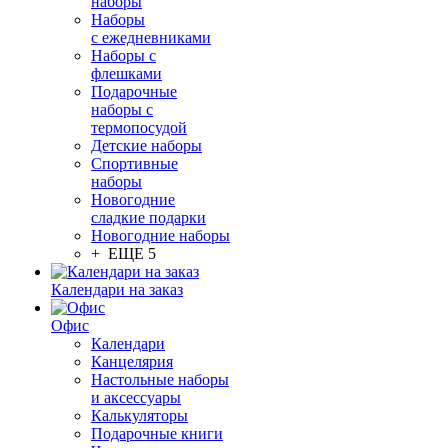
наборы
Наборы
с ежедневниками
Наборы с
флешками
Подарочные
наборы с
термопосудой
Детские наборы
Спортивные
наборы
Новогодние
сладкие подарки
Новогодние наборы
+ ЕЩЕ 5
Календари на заказ
Офис
Календари
Канцелярия
Настольные наборы
и аксессуары
Калькуляторы
Подарочные книги