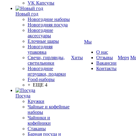
VK Капсулы
Новый год
Новогодние наборы
Новогодняя посуда
Новогодние
аксессуары
Елочные шары
Мы
Новогодняя
упаковка
О нас
Свечи, гирлянды,
Хиты
Отзывы
Мерч
Ме
светильники
Вакансии
Новогодние
Контакты
игрушки, подарки
Food-наборы
+ ЕЩЕ 4
Посуда
Кружки
Чайные и кофейные
наборы
Чайники и
кофейники
Стаканы
Барная посуда и