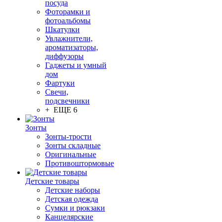
посуда
Фоторамки и
фотоальбомы
Шкатулки
Увлажнители,
ароматизаторы,
диффузоры
Гаджеты и умный
дом
Фартуки
Свечи,
подсвечники
+ ЕЩЕ 6
Зонты
Зонты-трости
Зонты складные
Оригинальные
Противоштормовые
Детские товары
Детские наборы
Детская одежда
Сумки и рюкзаки
Канцелярские