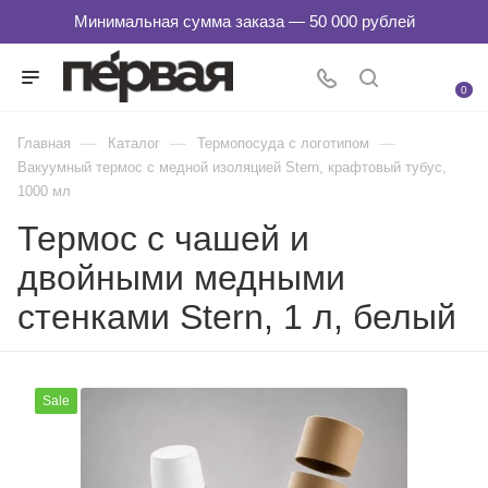
0
—
—
—
Главная
Каталог
Термопосуда с логотипом
Вакуумный термос с медной изоляцией Stern, крафтовый тубус,
1000 мл
Термос с чашей и
двойными медными
стенками Stern, 1 л, белый
Sale