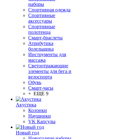
наборы
Спортивная одежда
Спортивные
аксессуары
Спортивные
полотенца
Смарт-браслеты
Атрибутика
болельщика
Инструменты для
массажа
Светоотражающие
элементы для бега и
велоспорта
Обувь
Смарт-часы
+ ЕЩЕ 9
Акустика
Колонки
Наушники
VK Капсулы
Новый год
Новогодние наборы