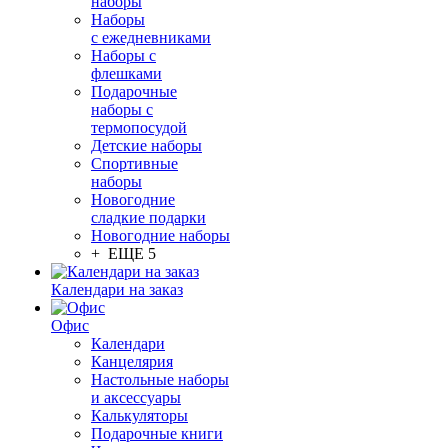
наборы
Наборы
с ежедневниками
Наборы с
флешками
Подарочные
наборы с
термопосудой
Детские наборы
Спортивные
наборы
Новогодние
сладкие подарки
Новогодние наборы
+ ЕЩЕ 5
Календари на заказ
Офис
Календари
Канцелярия
Настольные наборы
и аксессуары
Калькуляторы
Подарочные книги