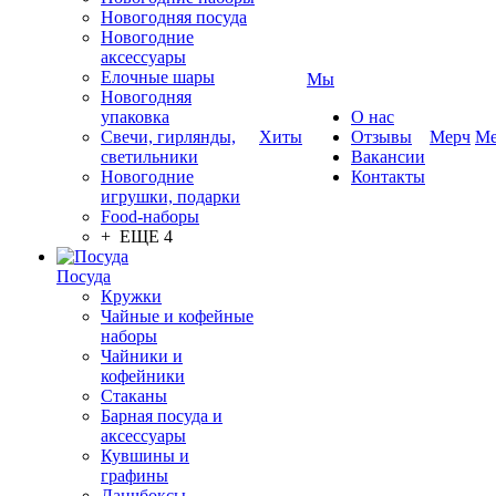
Новогодняя посуда
Новогодние
аксессуары
Елочные шары
Мы
Новогодняя
упаковка
О нас
Свечи, гирлянды,
Хиты
Отзывы
Мерч
Ме
светильники
Вакансии
Новогодние
Контакты
игрушки, подарки
Food-наборы
+ ЕЩЕ 4
Посуда
Кружки
Чайные и кофейные
наборы
Чайники и
кофейники
Стаканы
Барная посуда и
аксессуары
Кувшины и
графины
Ланчбоксы