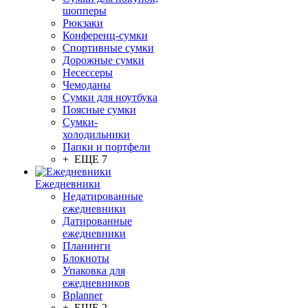
шопперы
Рюкзаки
Конференц-сумки
Спортивные сумки
Дорожные сумки
Несессеры
Чемоданы
Сумки для ноутбука
Поясные сумки
Сумки-
холодильники
Папки и портфели
+ ЕЩЕ 7
Ежедневники
Недатированные
ежедневники
Датированные
ежедневники
Планинги
Блокноты
Упаковка для
ежедневников
Bplanner
+ ЕЩЕ 2