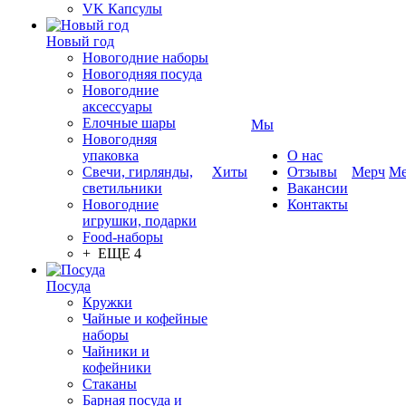
VK Капсулы
Новый год
Новогодние наборы
Новогодняя посуда
Новогодние
аксессуары
Елочные шары
Мы
Новогодняя
упаковка
О нас
Свечи, гирлянды,
Хиты
Отзывы
Мерч
Ме
светильники
Вакансии
Новогодние
Контакты
игрушки, подарки
Food-наборы
+ ЕЩЕ 4
Посуда
Кружки
Чайные и кофейные
наборы
Чайники и
кофейники
Стаканы
Барная посуда и