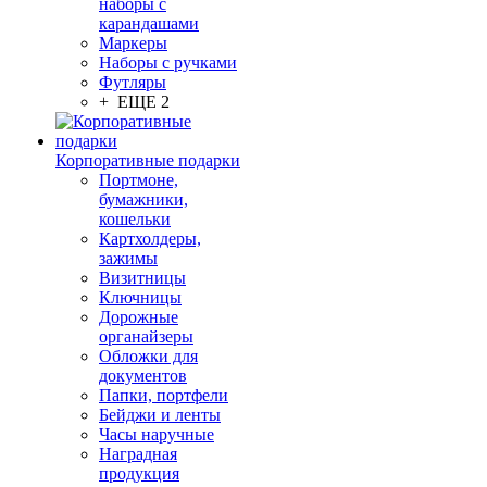
наборы с
карандашами
Маркеры
Наборы с ручками
Футляры
+ ЕЩЕ 2
Корпоративные подарки
Портмоне,
бумажники,
кошельки
Картхолдеры,
зажимы
Визитницы
Ключницы
Дорожные
органайзеры
Обложки для
документов
Папки, портфели
Бейджи и ленты
Часы наручные
Наградная
продукция