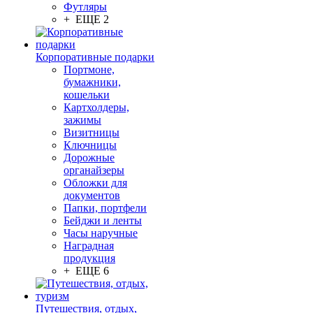
Футляры
+ ЕЩЕ 2
Корпоративные подарки
Портмоне,
бумажники,
кошельки
Картхолдеры,
зажимы
Визитницы
Ключницы
Дорожные
органайзеры
Обложки для
документов
Папки, портфели
Бейджи и ленты
Часы наручные
Наградная
продукция
+ ЕЩЕ 6
Путешествия, отдых,