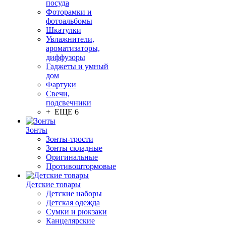
посуда
Фоторамки и
фотоальбомы
Шкатулки
Увлажнители,
ароматизаторы,
диффузоры
Гаджеты и умный
дом
Фартуки
Свечи,
подсвечники
+ ЕЩЕ 6
Зонты
Зонты-трости
Зонты складные
Оригинальные
Противоштормовые
Детские товары
Детские наборы
Детская одежда
Сумки и рюкзаки
Канцелярские