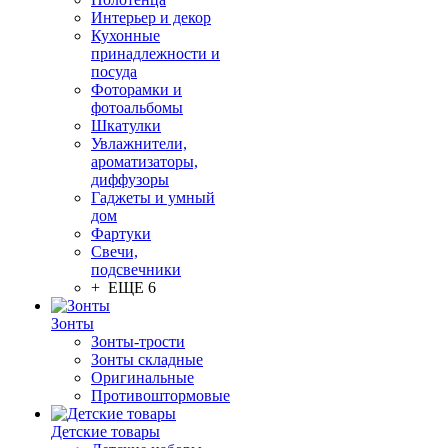
Интерьер и декор
Кухонные
принадлежности и
посуда
Фоторамки и
фотоальбомы
Шкатулки
Увлажнители,
ароматизаторы,
диффузоры
Гаджеты и умный
дом
Фартуки
Свечи,
подсвечники
+ ЕЩЕ 6
Зонты
Зонты-трости
Зонты складные
Оригинальные
Противоштормовые
Детские товары