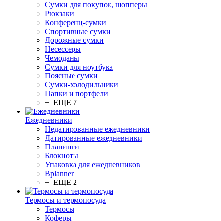
Сумки для покупок, шопперы
Рюкзаки
Конференц-сумки
Спортивные сумки
Дорожные сумки
Несессеры
Чемоданы
Сумки для ноутбука
Поясные сумки
Сумки-холодильники
Папки и портфели
+ ЕЩЕ 7
Ежедневники
Недатированные ежедневники
Датированные ежедневники
Планинги
Блокноты
Упаковка для ежедневников
Bplanner
+ ЕЩЕ 2
Термосы и термопосуда
Термосы
Коферы