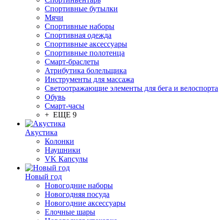
Спортивные бутылки
Мячи
Спортивные наборы
Спортивная одежда
Спортивные аксессуары
Спортивные полотенца
Смарт-браслеты
Атрибутика болельщика
Инструменты для массажа
Светоотражающие элементы для бега и велоспорта
Обувь
Смарт-часы
+ ЕЩЕ 9
Акустика
Колонки
Наушники
VK Капсулы
Новый год
Новогодние наборы
Новогодняя посуда
Новогодние аксессуары
Елочные шары