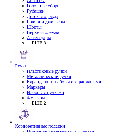
Свитеры
Головные уборы
Рубашки
Детская одежда
Брюки и джоггеры
Шорты
Верхняя одежда
Аксессуары
+ ЕЩЕ 8
Ручки
Пластиковые ручки
Металлические ручки
Карандаши и наборы с карандашами
Маркеры
Наборы с ручками
Футляры
+ ЕЩЕ 2
Корпоративные подарки
Портмоне, бумажники, кошельки