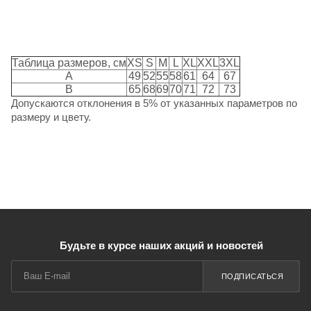
Таблица размеров, см
XS
S
M
L
XL
XXL
3XL
A
49
52
55
58
61
64
67
B
65
68
69
70
71
72
73
Допускаются отклонения в 5% от указанных параметров по
размеру и цвету.
Будьте в курсе наших акций и новостей
ПОДПИСАТЬСЯ