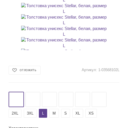
Артикул:
1-03568102L
ОТЛОЖИТЬ
2XL
3XL
L
M
S
XL
XS