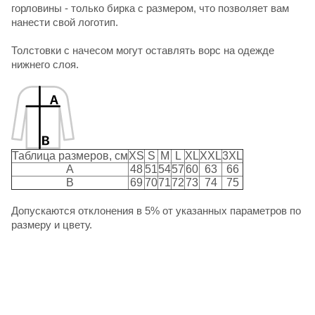
горловины - только бирка с размером, что позволяет вам
нанести свой логотип.
Толстовки с начесом могут оставлять ворс на одежде
нижнего слоя.
Таблица размеров, см
XS
S
M
L
XL
XXL
3XL
A
48
51
54
57
60
63
66
B
69
70
71
72
73
74
75
Допускаются отклонения в 5% от указанных параметров по
размеру и цвету.