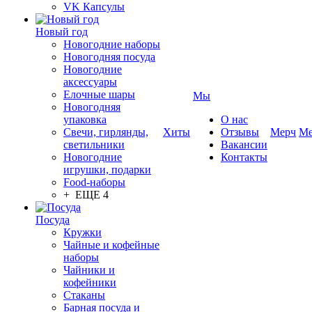
VK Капсулы
Новый год
Новогодние наборы
Новогодняя посуда
Новогодние
аксессуары
Елочные шары
Мы
Новогодняя
упаковка
О нас
Свечи, гирлянды,
Хиты
Отзывы
Мерч
Ме
светильники
Вакансии
Новогодние
Контакты
игрушки, подарки
Food-наборы
+ ЕЩЕ 4
Посуда
Кружки
Чайные и кофейные
наборы
Чайники и
кофейники
Стаканы
Барная посуда и