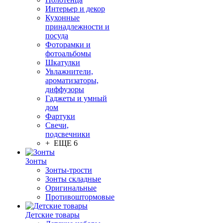
Интерьер и декор
Кухонные
принадлежности и
посуда
Фоторамки и
фотоальбомы
Шкатулки
Увлажнители,
ароматизаторы,
диффузоры
Гаджеты и умный
дом
Фартуки
Свечи,
подсвечники
+ ЕЩЕ 6
Зонты
Зонты-трости
Зонты складные
Оригинальные
Противоштормовые
Детские товары