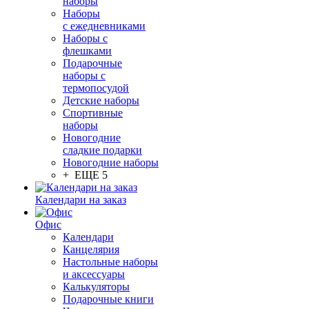
наборы
Наборы
с ежедневниками
Наборы с
флешками
Подарочные
наборы с
термопосудой
Детские наборы
Спортивные
наборы
Новогодние
сладкие подарки
Новогодние наборы
+ ЕЩЕ 5
Календари на заказ
Офис
Календари
Канцелярия
Настольные наборы
и аксессуары
Калькуляторы
Подарочные книги