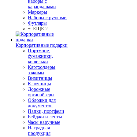
наборы с
карандашами
Маркеры
Наборы с ручками
Футляры
+ ЕЩЕ 2
Корпоративные подарки
Портмоне,
бумажники,
кошельки
Картхолдеры,
зажимы
Визитницы
Ключницы
Дорожные
органайзеры
Обложки для
документов
Папки, портфели
Бейджи и ленты
Часы наручные
Наградная
продукция