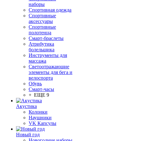
наборы
Спортивная одежда
Спортивные
аксессуары
Спортивные
полотенца
Смарт-браслеты
Атрибутика
болельщика
Инструменты для
массажа
Светоотражающие
элементы для бега и
велоспорта
Обувь
Смарт-часы
+ ЕЩЕ 9
Акустика
Колонки
Наушники
VK Капсулы
Новый год
Новогодние наборы