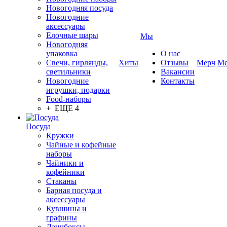
Новогодняя посуда
Новогодние
аксессуары
Елочные шары
Мы
Новогодняя
упаковка
О нас
Свечи, гирлянды,
Хиты
Отзывы
Мерч
Ме
светильники
Вакансии
Новогодние
Контакты
игрушки, подарки
Food-наборы
+ ЕЩЕ 4
Посуда
Кружки
Чайные и кофейные
наборы
Чайники и
кофейники
Стаканы
Барная посуда и
аксессуары
Кувшины и
графины
Ланчбоксы