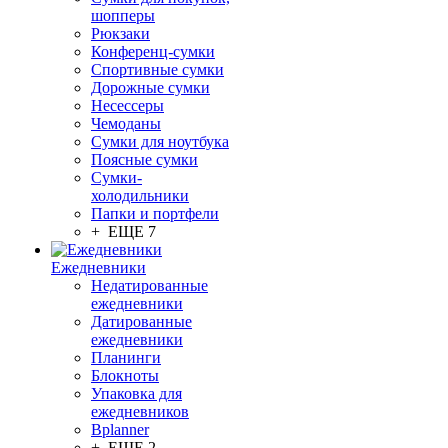
шопперы
Рюкзаки
Конференц-сумки
Спортивные сумки
Дорожные сумки
Несессеры
Чемоданы
Сумки для ноутбука
Поясные сумки
Сумки-
холодильники
Папки и портфели
+ ЕЩЕ 7
Ежедневники
Недатированные
ежедневники
Датированные
ежедневники
Планинги
Блокноты
Упаковка для
ежедневников
Bplanner
+ ЕЩЕ 2