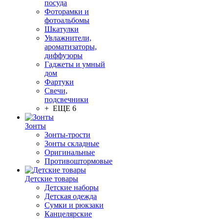
посуда
Фоторамки и
фотоальбомы
Шкатулки
Увлажнители,
ароматизаторы,
диффузоры
Гаджеты и умный
дом
Фартуки
Свечи,
подсвечники
+ ЕЩЕ 6
Зонты
Зонты-трости
Зонты складные
Оригинальные
Противоштормовые
Детские товары
Детские наборы
Детская одежда
Сумки и рюкзаки
Канцелярские