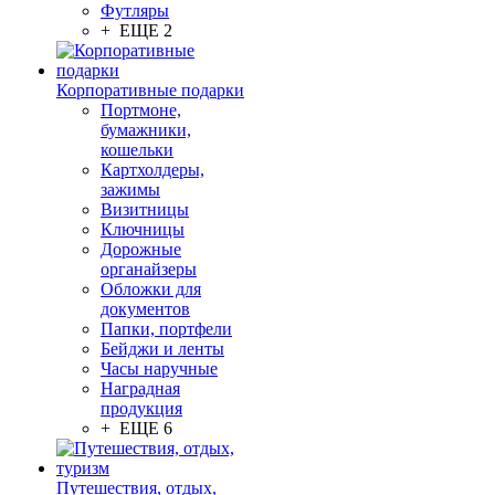
Футляры
+ ЕЩЕ 2
Корпоративные подарки
Портмоне,
бумажники,
кошельки
Картхолдеры,
зажимы
Визитницы
Ключницы
Дорожные
органайзеры
Обложки для
документов
Папки, портфели
Бейджи и ленты
Часы наручные
Наградная
продукция
+ ЕЩЕ 6
Путешествия, отдых,