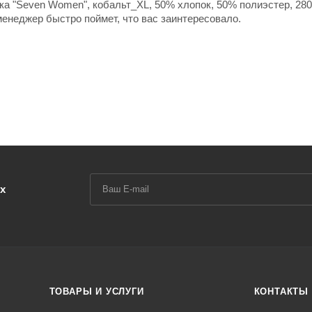
ка "Seven Women", кобальт_XL, 50% хлопок, 50% полиэстер, 280
 менеджер быстро поймет, что вас заинтересовало.
х
ТОВАРЫ И УСЛУГИ
КОНТАКТЫ