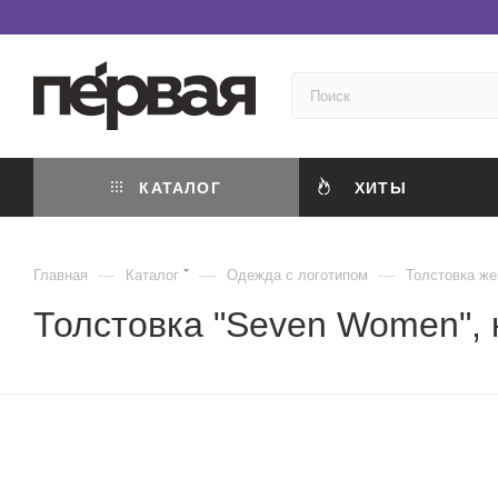
КАТАЛОГ
ХИТЫ
—
—
—
Главная
Каталог
Одежда с логотипом
Толстовка ж
Толстовка "Seven Women", 