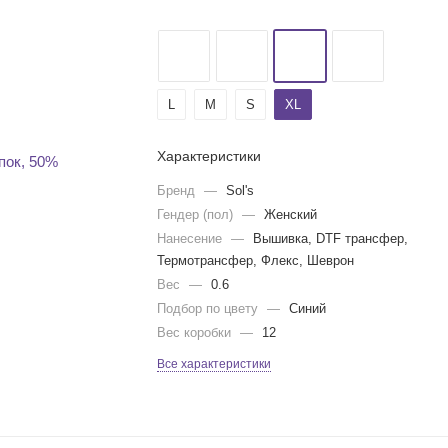
L
M
S
XL
Характеристики
Бренд
—
Sol's
Гендер (пол)
—
Женский
Нанесение
—
Вышивка, DTF трансфер,
Термотрансфер, Флекс, Шеврон
Вес
—
0.6
Подбор по цвету
—
Синий
Вес коробки
—
12
Все характеристики