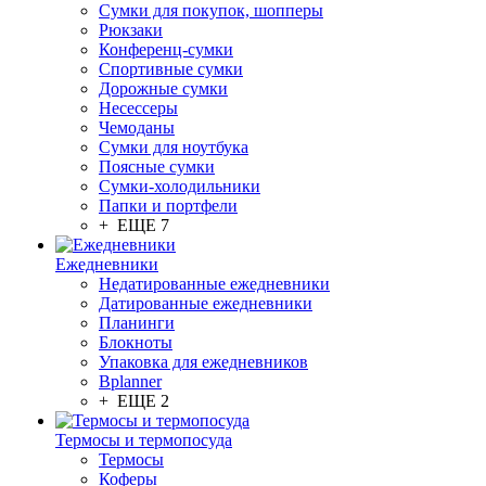
Сумки для покупок, шопперы
Рюкзаки
Конференц-сумки
Спортивные сумки
Дорожные сумки
Несессеры
Чемоданы
Сумки для ноутбука
Поясные сумки
Сумки-холодильники
Папки и портфели
+ ЕЩЕ 7
Ежедневники
Недатированные ежедневники
Датированные ежедневники
Планинги
Блокноты
Упаковка для ежедневников
Bplanner
+ ЕЩЕ 2
Термосы и термопосуда
Термосы
Коферы