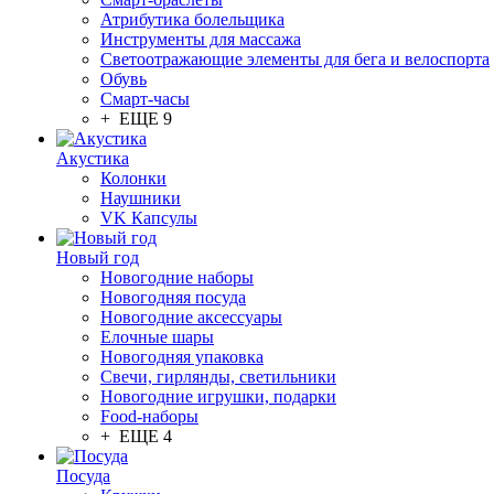
Атрибутика болельщика
Инструменты для массажа
Светоотражающие элементы для бега и велоспорта
Обувь
Смарт-часы
+ ЕЩЕ 9
Акустика
Колонки
Наушники
VK Капсулы
Новый год
Новогодние наборы
Новогодняя посуда
Новогодние аксессуары
Елочные шары
Новогодняя упаковка
Свечи, гирлянды, светильники
Новогодние игрушки, подарки
Food-наборы
+ ЕЩЕ 4
Посуда