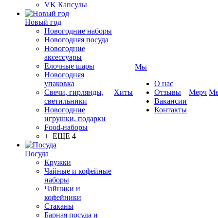
VK Капсулы
Новый год
Новогодние наборы
Новогодняя посуда
Новогодние
аксессуары
Елочные шары
Мы
Новогодняя
упаковка
О нас
Свечи, гирлянды,
Хиты
Отзывы
Мерч
Ме
светильники
Вакансии
Новогодние
Контакты
игрушки, подарки
Food-наборы
+ ЕЩЕ 4
Посуда
Кружки
Чайные и кофейные
наборы
Чайники и
кофейники
Стаканы
Барная посуда и