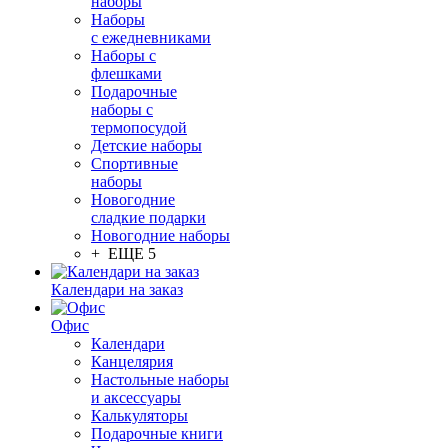
наборы
Наборы
с ежедневниками
Наборы с
флешками
Подарочные
наборы с
термопосудой
Детские наборы
Спортивные
наборы
Новогодние
сладкие подарки
Новогодние наборы
+ ЕЩЕ 5
Календари на заказ
Офис
Календари
Канцелярия
Настольные наборы
и аксессуары
Калькуляторы
Подарочные книги