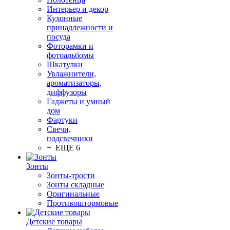
Интерьер и декор
Кухонные
принадлежности и
посуда
Фоторамки и
фотоальбомы
Шкатулки
Увлажнители,
ароматизаторы,
диффузоры
Гаджеты и умный
дом
Фартуки
Свечи,
подсвечники
+ ЕЩЕ 6
Зонты
Зонты-трости
Зонты складные
Оригинальные
Противоштормовые
Детские товары