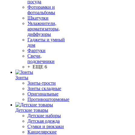
посуда
Фоторамки и
фотоальбомы
Шкатулки
Увлажнители,
ароматизаторы,
диффузоры
Гаджеты и умный
дом
Фартуки
Свечи,
подсвечники
+ ЕЩЕ 6
Зонты
Зонты-трости
Зонты складные
Оригинальные
Противоштормовые
Детские товары
Детские наборы
Детская одежда
Сумки и рюкзаки
Канцелярские