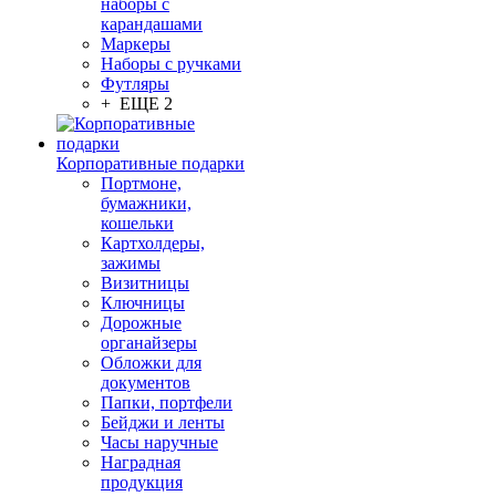
наборы с
карандашами
Маркеры
Наборы с ручками
Футляры
+ ЕЩЕ 2
Корпоративные подарки
Портмоне,
бумажники,
кошельки
Картхолдеры,
зажимы
Визитницы
Ключницы
Дорожные
органайзеры
Обложки для
документов
Папки, портфели
Бейджи и ленты
Часы наручные
Наградная
продукция