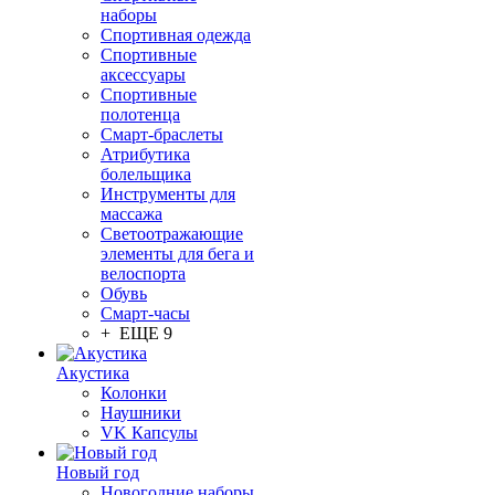
наборы
Спортивная одежда
Спортивные
аксессуары
Спортивные
полотенца
Смарт-браслеты
Атрибутика
болельщика
Инструменты для
массажа
Светоотражающие
элементы для бега и
велоспорта
Обувь
Смарт-часы
+ ЕЩЕ 9
Акустика
Колонки
Наушники
VK Капсулы
Новый год
Новогодние наборы