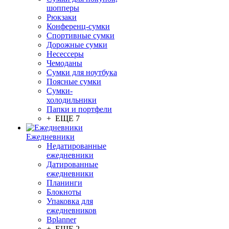
шопперы
Рюкзаки
Конференц-сумки
Спортивные сумки
Дорожные сумки
Несессеры
Чемоданы
Сумки для ноутбука
Поясные сумки
Сумки-
холодильники
Папки и портфели
+ ЕЩЕ 7
Ежедневники
Недатированные
ежедневники
Датированные
ежедневники
Планинги
Блокноты
Упаковка для
ежедневников
Bplanner
+ ЕЩЕ 2