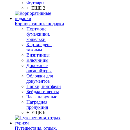
Футляры
+ ЕЩЕ 2
Корпоративные подарки
Портмоне,
бумажники,
кошельки
Картхолдеры,
зажимы
Визитницы
Ключницы
Дорожные
органайзеры
Обложки для
документов
Папки, портфели
Бейджи и ленты
Часы наручные
Наградная
продукция
+ ЕЩЕ 6
Путешествия, отдых,