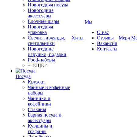
Новогодняя посуда
Новогодние
аксессуары
Елочные шары
Мы
Новогодняя
упаковка
О нас
Свечи, гирлянды,
Хиты
Отзывы
Мерч
Ме
светильники
Вакансии
Новогодние
Контакты
игрушки, подарки
Food-наборы
+ ЕЩЕ 4
Посуда
Кружки
Чайные и кофейные
наборы
Чайники и
кофейники
Стаканы
Барная посуда и
аксессуары
Кувшины и
графины
Ланчбоксы