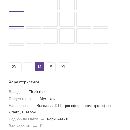
2ХL
L
M
S
XL
Характеристики
Бренд
—
Th clothes
Гендер (пол)
—
Мужской
Нанесение
—
Вышивка, DTF трансфер, Термотрансфер,
Флекс, Шеврон
Подбор по цвету
—
Коричневый
Вес коробки
—
11