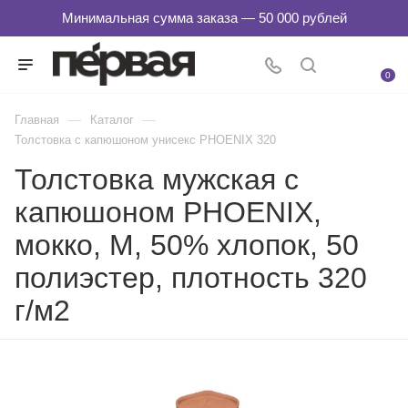
0
—
—
Главная
Каталог
Толстовка с капюшоном унисекс PHOENIX 320
Толстовка мужская с
капюшоном PHOENIX,
мокко, M, 50% хлопок, 50
полиэстер, плотность 320
г/м2