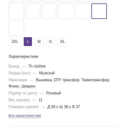
2ХL
L
M
S
XL
Характеристики
Бренд
—
Th clothes
Гендер (пол)
—
Мужской
Нанесение
—
Вышивка, DTF трансфер, Термотрансфер,
Флекс, Шеврон
Подбор по цвету
—
Розовый
Вес коробки
—
11
Размеры коробки
—
Д 59 x Ш 38 x В 37
Все характеристики