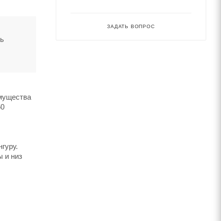
ЗАДАТЬ ВОПРОС
ть
имущества
50
гуру.
 и низ