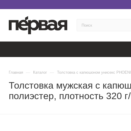
—
—
Главная
Каталог
Толстовка с капюшоном унисекс PHOENI
Толстовка мужская с капюш
полиэстер, плотность 320 г