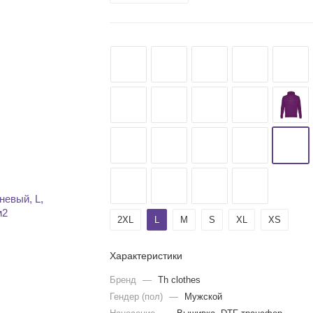
2ХL
L
M
S
XL
XS
Характеристики
Бренд
—
Th clothes
Гендер (пол)
—
Мужской