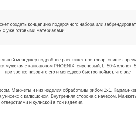
может создать концепцию подарочного набора или забрендирова
ь с уже готовыми материалами.
нальный менеджер подробнее расскажет про товар, опишет пре
вка мужская с капюшоном PHOENIX, сиреневый, L, 50% хлопок, 
 – при звонке назовите его и менеджер быстро поймет, что вас
есом. Манжеты и низ изделия обработаны рибом 1х1. Карман-кен
а унисекс с капюшоном. Внутренняя сторона с начесом. Манжеты
отверстиями и кулиской в тон изделия.