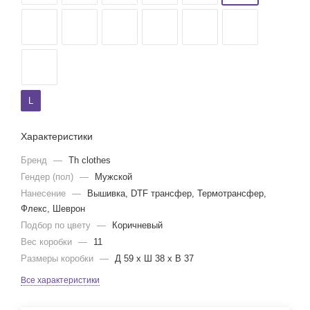
L
Характеристики
Бренд
—
Th clothes
Гендер (пол)
—
Мужской
Нанесение
—
Вышивка, DTF трансфер, Термотрансфер,
Флекс, Шеврон
Подбор по цвету
—
Коричневый
Вес коробки
—
11
Размеры коробки
—
Д 59 x Ш 38 x В 37
Все характеристики