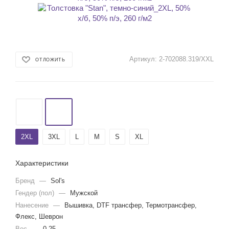
Артикул:
2-702088.319/XXL
ОТЛОЖИТЬ
2XL
3XL
L
M
S
XL
Характеристики
Бренд
—
Sol's
Гендер (пол)
—
Мужской
Нанесение
—
Вышивка, DTF трансфер, Термотрансфер,
Флекс, Шеврон
Вес
—
0.25