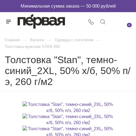
0
—
—
—
Главная
Каталог
Одежда с логотипом
Толстовка мужская STAN 260
Толстовка "Stan", темно-
синий_2XL, 50% х/б, 50% п/
э, 260 г/м2