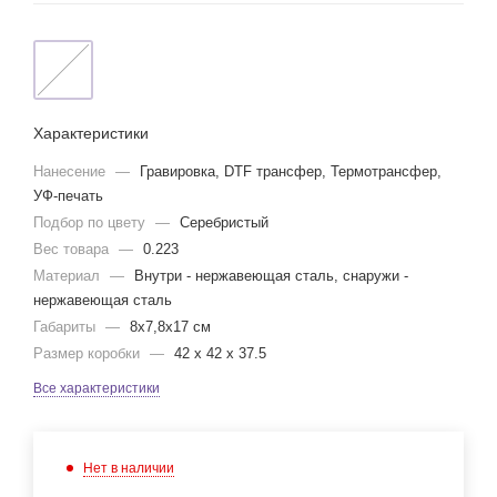
Характеристики
Нанесение
—
Гравировка, DTF трансфер, Термотрансфер,
УФ-печать
Подбор по цвету
—
Серебристый
Вес товара
—
0.223
Материал
—
Внутри - нержавеющая сталь, снаружи -
нержавеющая сталь
Габариты
—
8x7,8x17 см
Размер коробки
—
42 x 42 x 37.5
Все характеристики
Нет в наличии