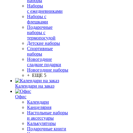
наборы
Наборы
с ежедневниками
Наборы с
флешками
Подарочные
наборы с
термопосудой
Детские наборы
Спортивные
наборы
Новогодние
сладкие подарки
Новогодние наборы
+ ЕЩЕ 5
Календари на заказ
Офис
Календари
Канцелярия
Настольные наборы
и аксессуары
Калькуляторы
Подарочные книги