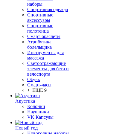
наборы
Спортивная одежда
Спортивные
аксессуары
Спортивные
полотенца
Смарт-браслеты
Атрибутика
болельщика
Инструменты для
массажа
Светоотражающие
элементы для бега и
велоспорта
Обувь
Смарт-часы
+ ЕЩЕ 9
Акустика
Колонки
Наушники
VK Капсулы
Новый год
Новогодние наборы