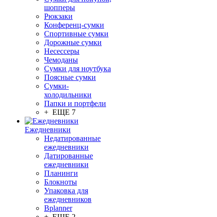
шопперы
Рюкзаки
Конференц-сумки
Спортивные сумки
Дорожные сумки
Несессеры
Чемоданы
Сумки для ноутбука
Поясные сумки
Сумки-
холодильники
Папки и портфели
+ ЕЩЕ 7
Ежедневники
Недатированные
ежедневники
Датированные
ежедневники
Планинги
Блокноты
Упаковка для
ежедневников
Bplanner
+ ЕЩЕ 2