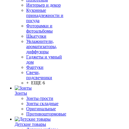
Интерьер и декор
Кухонные
принадлежности и
посуда
Фоторамки и
фотоальбомы
Шкатулки
Увлажнители,
ароматизаторы,
диффузоры
Гаджеты и умный
дом
Фартуки
Свечи,
подсвечники
+ ЕЩЕ 6
Зонты
Зонты-трости
Зонты складные
Оригинальные
Противоштормовые
Детские товары