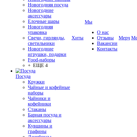
Новогодняя посуда
Новогодние
аксессуары
Елочные шары
Мы
Новогодняя
упаковка
О нас
Свечи, гирлянды,
Хиты
Отзывы
Мерч
Ме
светильники
Вакансии
Новогодние
Контакты
игрушки, подарки
Food-наборы
+ ЕЩЕ 4
Посуда
Кружки
Чайные и кофейные
наборы
Чайники и
кофейники
Стаканы
Барная посуда и
аксессуары
Кувшины и
графины
Ланчбоксы