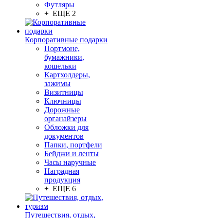
Футляры
+ ЕЩЕ 2
Корпоративные подарки
Портмоне,
бумажники,
кошельки
Картхолдеры,
зажимы
Визитницы
Ключницы
Дорожные
органайзеры
Обложки для
документов
Папки, портфели
Бейджи и ленты
Часы наручные
Наградная
продукция
+ ЕЩЕ 6
Путешествия, отдых,