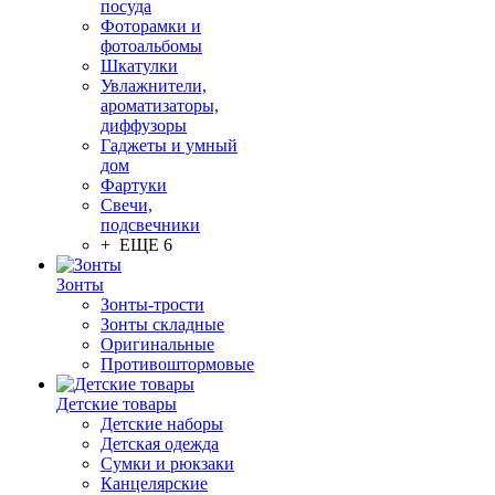
посуда
Фоторамки и
фотоальбомы
Шкатулки
Увлажнители,
ароматизаторы,
диффузоры
Гаджеты и умный
дом
Фартуки
Свечи,
подсвечники
+ ЕЩЕ 6
Зонты
Зонты-трости
Зонты складные
Оригинальные
Противоштормовые
Детские товары
Детские наборы
Детская одежда
Сумки и рюкзаки
Канцелярские