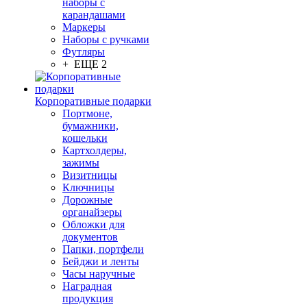
наборы с
карандашами
Маркеры
Наборы с ручками
Футляры
+ ЕЩЕ 2
Корпоративные подарки
Портмоне,
бумажники,
кошельки
Картхолдеры,
зажимы
Визитницы
Ключницы
Дорожные
органайзеры
Обложки для
документов
Папки, портфели
Бейджи и ленты
Часы наручные
Наградная
продукция