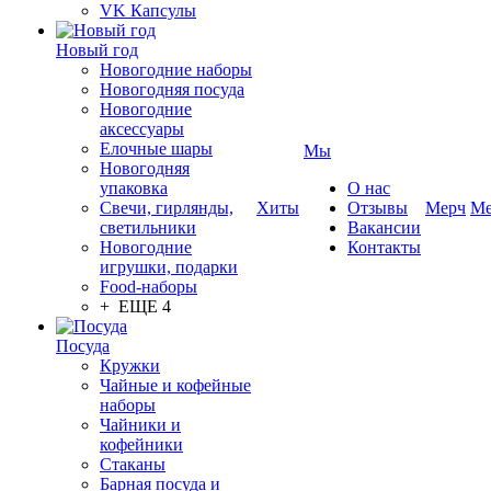
VK Капсулы
Новый год
Новогодние наборы
Новогодняя посуда
Новогодние
аксессуары
Елочные шары
Мы
Новогодняя
упаковка
О нас
Свечи, гирлянды,
Хиты
Отзывы
Мерч
Ме
светильники
Вакансии
Новогодние
Контакты
игрушки, подарки
Food-наборы
+ ЕЩЕ 4
Посуда
Кружки
Чайные и кофейные
наборы
Чайники и
кофейники
Стаканы
Барная посуда и