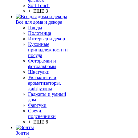
Soft Touch
+ ЕЩЕ 3
Всё для дома и декора
Пледы
Полотенца
Интерьер и декор
Кухонные
принадлежности и
посуда
Фоторамки и
фотоальбомы
Шкатулки
Увлажнители,
ароматизаторы,
диффузоры
Гаджеты и умный
дом
Фартуки
Свечи,
подсвечники
+ ЕЩЕ 6
Зонты