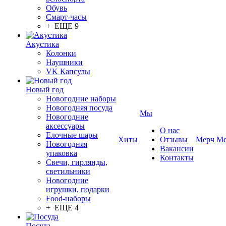
Обувь
Смарт-часы
+ ЕЩЕ 9
Акустика
Колонки
Наушники
VK Капсулы
Новый год
Новогодние наборы
Новогодняя посуда
Мы
Новогодние
аксессуары
О нас
Елочные шары
Хиты
Отзывы
Мерч
Ме
Новогодняя
Вакансии
упаковка
Контакты
Свечи, гирлянды,
светильники
Новогодние
игрушки, подарки
Food-наборы
+ ЕЩЕ 4
Посуда