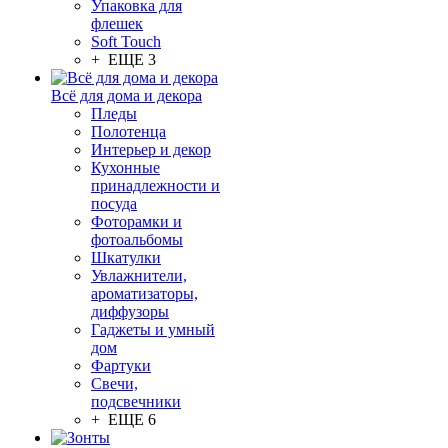
Упаковка для
флешек
Soft Touch
+ ЕЩЕ 3
Всё для дома и декора
Пледы
Полотенца
Интерьер и декор
Кухонные
принадлежности и
посуда
Фоторамки и
фотоальбомы
Шкатулки
Увлажнители,
ароматизаторы,
диффузоры
Гаджеты и умный
дом
Фартуки
Свечи,
подсвечники
+ ЕЩЕ 6