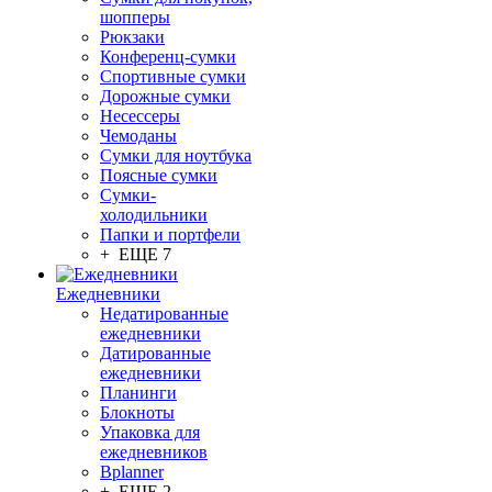
шопперы
Рюкзаки
Конференц-сумки
Спортивные сумки
Дорожные сумки
Несессеры
Чемоданы
Сумки для ноутбука
Поясные сумки
Сумки-
холодильники
Папки и портфели
+ ЕЩЕ 7
Ежедневники
Недатированные
ежедневники
Датированные
ежедневники
Планинги
Блокноты
Упаковка для
ежедневников
Bplanner
+ ЕЩЕ 2