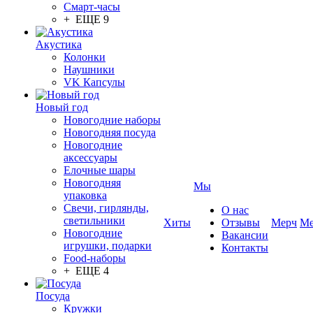
Смарт-часы
+ ЕЩЕ 9
Акустика
Колонки
Наушники
VK Капсулы
Новый год
Новогодние наборы
Новогодняя посуда
Новогодние
аксессуары
Елочные шары
Новогодняя
Мы
упаковка
Свечи, гирлянды,
О нас
светильники
Хиты
Отзывы
Мерч
Ме
Новогодние
Вакансии
игрушки, подарки
Контакты
Food-наборы
+ ЕЩЕ 4
Посуда
Кружки