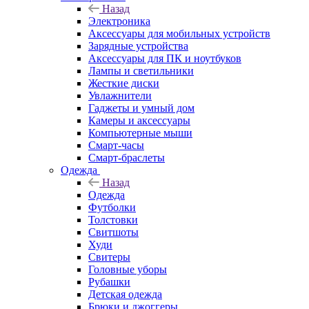
Назад
Электроника
Аксессуары для мобильных устройств
Зарядные устройства
Аксессуары для ПК и ноутбуков
Лампы и светильники
Жесткие диски
Увлажнители
Гаджеты и умный дом
Камеры и аксессуары
Компьютерные мыши
Смарт-часы
Смарт-браслеты
Одежда
Назад
Одежда
Футболки
Толстовки
Свитшоты
Худи
Свитеры
Головные уборы
Рубашки
Детская одежда
Брюки и джоггеры