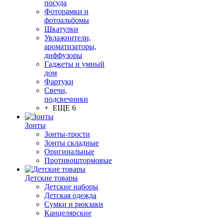
посуда
Фоторамки и
фотоальбомы
Шкатулки
Увлажнители,
ароматизаторы,
диффузоры
Гаджеты и умный
дом
Фартуки
Свечи,
подсвечники
+ ЕЩЕ 6
Зонты
Зонты-трости
Зонты складные
Оригинальные
Противоштормовые
Детские товары
Детские наборы
Детская одежда
Сумки и рюкзаки
Канцелярские