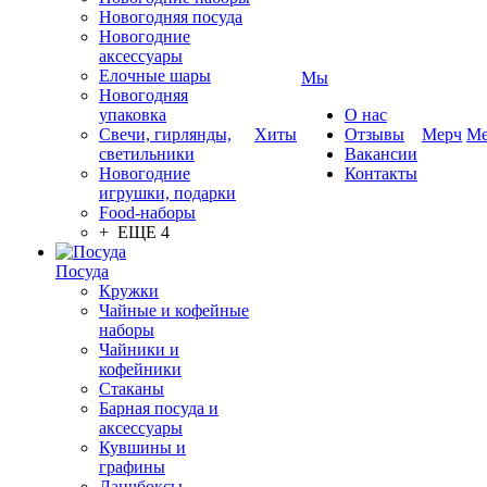
Новогодняя посуда
Новогодние
аксессуары
Елочные шары
Мы
Новогодняя
упаковка
О нас
Свечи, гирлянды,
Хиты
Отзывы
Мерч
Ме
светильники
Вакансии
Новогодние
Контакты
игрушки, подарки
Food-наборы
+ ЕЩЕ 4
Посуда
Кружки
Чайные и кофейные
наборы
Чайники и
кофейники
Стаканы
Барная посуда и
аксессуары
Кувшины и
графины
Ланчбоксы