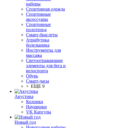
наборы
Спортивная одежда
Спортивные
аксессуары
Спортивные
полотенца
Смарт-браслеты
Атрибутика
болельщика
Инструменты для
массажа
Светоотражающие
элементы для бега и
велоспорта
Обувь
Смарт-часы
+ ЕЩЕ 9
Акустика
Колонки
Наушники
VK Капсулы
Новый год
Новогодние наборы