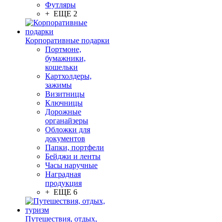
Футляры
+ ЕЩЕ 2
Корпоративные подарки
Портмоне,
бумажники,
кошельки
Картхолдеры,
зажимы
Визитницы
Ключницы
Дорожные
органайзеры
Обложки для
документов
Папки, портфели
Бейджи и ленты
Часы наручные
Наградная
продукция
+ ЕЩЕ 6
Путешествия, отдых,