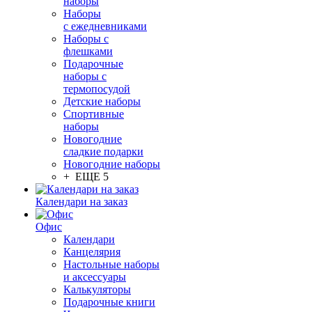
наборы
Наборы
с ежедневниками
Наборы с
флешками
Подарочные
наборы с
термопосудой
Детские наборы
Спортивные
наборы
Новогодние
сладкие подарки
Новогодние наборы
+ ЕЩЕ 5
Календари на заказ
Офис
Календари
Канцелярия
Настольные наборы
и аксессуары
Калькуляторы
Подарочные книги