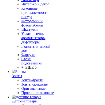
Интерьер и декор
Кухонные
принадлежности и
посуда
Фоторамки и
фотоальбомы
Шкатулки
Увлажнители,
ароматизаторы,
диффузоры
Гаджеты и умный
дом
Фартуки
Свечи,
подсвечники
+ ЕЩЕ 6
Зонты
Зонты-трости
Зонты складные
Оригинальные
Противоштормовые
Детские товары