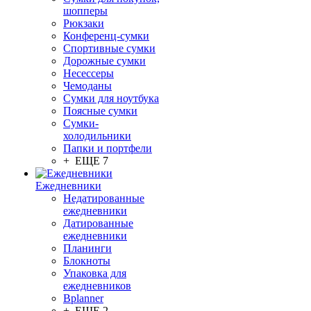
шопперы
Рюкзаки
Конференц-сумки
Спортивные сумки
Дорожные сумки
Несессеры
Чемоданы
Сумки для ноутбука
Поясные сумки
Сумки-
холодильники
Папки и портфели
+ ЕЩЕ 7
Ежедневники
Недатированные
ежедневники
Датированные
ежедневники
Планинги
Блокноты
Упаковка для
ежедневников
Bplanner
+ ЕЩЕ 2