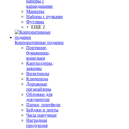
наборы с
карандашами
Маркеры
Наборы с ручками
Футляры
+ ЕЩЕ 2
Корпоративные подарки
Портмоне,
бумажники,
кошельки
Картхолдеры,
зажимы
Визитницы
Ключницы
Дорожные
органайзеры
Обложки для
документов
Папки, портфели
Бейджи и ленты
Часы наручные
Наградная
продукция