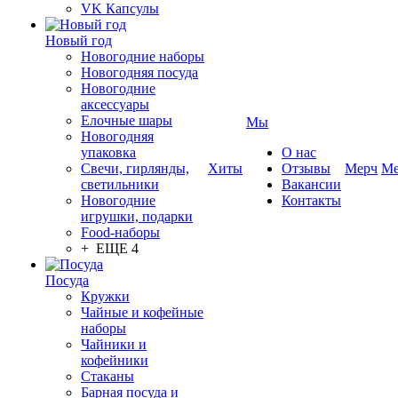
VK Капсулы
Новый год
Новогодние наборы
Новогодняя посуда
Новогодние
аксессуары
Елочные шары
Мы
Новогодняя
упаковка
О нас
Свечи, гирлянды,
Хиты
Отзывы
Мерч
Ме
светильники
Вакансии
Новогодние
Контакты
игрушки, подарки
Food-наборы
+ ЕЩЕ 4
Посуда
Кружки
Чайные и кофейные
наборы
Чайники и
кофейники
Стаканы
Барная посуда и