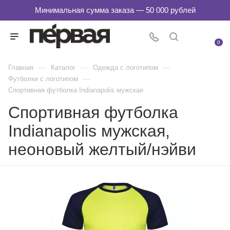
0
—
—
—
Главная
Каталог
Одежда с логотипом
—
Футболки с логотипом
Спортивная футболка Indianapolis мужская
Спортивная футболка
Indianapolis мужская,
неоновый желтый/нэйви