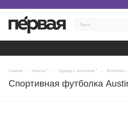
—
—
—
Главная
Каталог
Одежда с логотипом
Футболки с
Спортивная футболка Aust