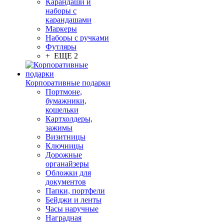
Карандаши и
наборы с
карандашами
Маркеры
Наборы с ручками
Футляры
+ ЕЩЕ 2
Корпоративные подарки
Портмоне,
бумажники,
кошельки
Картхолдеры,
зажимы
Визитницы
Ключницы
Дорожные
органайзеры
Обложки для
документов
Папки, портфели
Бейджи и ленты
Часы наручные
Наградная