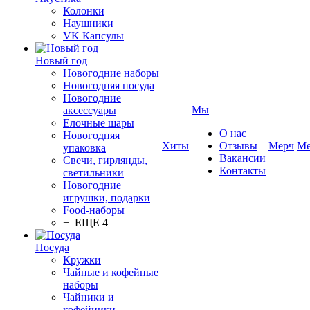
Колонки
Наушники
VK Капсулы
Новый год
Новогодние наборы
Новогодняя посуда
Новогодние
Мы
аксессуары
Елочные шары
О нас
Новогодняя
Хиты
Отзывы
Мерч
Ме
упаковка
Вакансии
Свечи, гирлянды,
Контакты
светильники
Новогодние
игрушки, подарки
Food-наборы
+ ЕЩЕ 4
Посуда
Кружки
Чайные и кофейные
наборы
Чайники и
кофейники