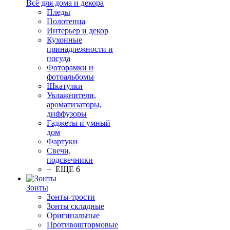
Всё для дома и декора
Пледы
Полотенца
Интерьер и декор
Кухонные
принадлежности и
посуда
Фоторамки и
фотоальбомы
Шкатулки
Увлажнители,
ароматизаторы,
диффузоры
Гаджеты и умный
дом
Фартуки
Свечи,
подсвечники
+ ЕЩЕ 6
Зонты
Зонты-трости
Зонты складные
Оригинальные
Противоштормовые