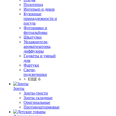
Полотенца
Интерьер и декор
Кухонные
принадлежности и
посуда
Фоторамки и
фотоальбомы
Шкатулки
Увлажнители,
ароматизаторы,
диффузоры
Гаджеты и умный
дом
Фартуки
Свечи,
подсвечники
+ ЕЩЕ 6
Зонты
Зонты-трости
Зонты складные
Оригинальные
Противоштормовые