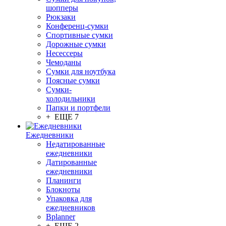
шопперы
Рюкзаки
Конференц-сумки
Спортивные сумки
Дорожные сумки
Несессеры
Чемоданы
Сумки для ноутбука
Поясные сумки
Сумки-
холодильники
Папки и портфели
+ ЕЩЕ 7
Ежедневники
Недатированные
ежедневники
Датированные
ежедневники
Планинги
Блокноты
Упаковка для
ежедневников
Bplanner
+ ЕЩЕ 2