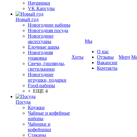
Наушники
VK Капсулы
Новый год
Новогодние наборы
Новогодняя посуда
Новогодние
Мы
аксессуары
Елочные шары
О нас
Новогодняя
Хиты
Отзывы
Мерч
Ме
упаковка
Вакансии
Свечи, гирлянды,
Контакты
светильники
Новогодние
игрушки, подарки
Food-наборы
+ ЕЩЕ 4
Посуда
Кружки
Чайные и кофейные
наборы
Чайники и
кофейники
Стаканы