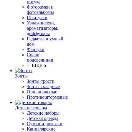
посуда
Фоторамки и
фотоальбомы
Шкатулки
Увлажнители,
ароматизаторы,
диффузоры
Гаджеты и умный
дом
Фартуки
Свечи,
подсвечники
+ ЕЩЕ 6
Зонты
Зонты-трости
Зонты складные
Оригинальные
Противоштормовые
Детские товары
Детские наборы
Детская одежда
Сумки и рюкзаки
Канцелярские