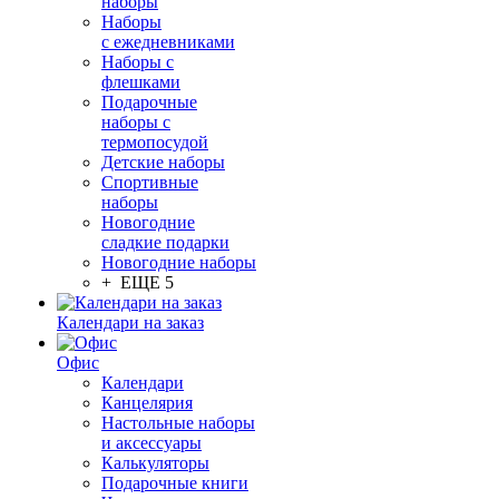
наборы
Наборы
с ежедневниками
Наборы с
флешками
Подарочные
наборы с
термопосудой
Детские наборы
Спортивные
наборы
Новогодние
сладкие подарки
Новогодние наборы
+ ЕЩЕ 5
Календари на заказ
Офис
Календари
Канцелярия
Настольные наборы
и аксессуары
Калькуляторы
Подарочные книги