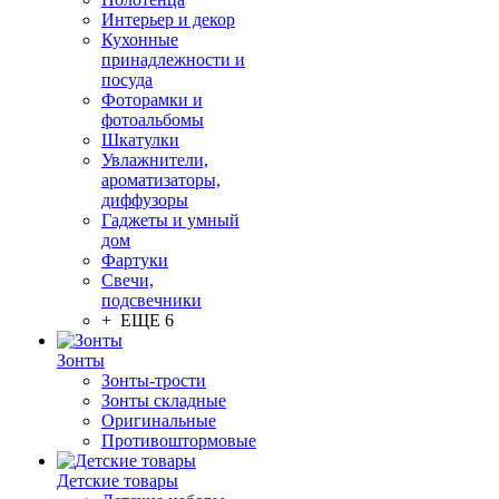
Интерьер и декор
Кухонные
принадлежности и
посуда
Фоторамки и
фотоальбомы
Шкатулки
Увлажнители,
ароматизаторы,
диффузоры
Гаджеты и умный
дом
Фартуки
Свечи,
подсвечники
+ ЕЩЕ 6
Зонты
Зонты-трости
Зонты складные
Оригинальные
Противоштормовые
Детские товары