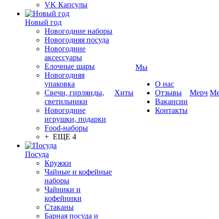
VK Капсулы
Новый год
Новогодние наборы
Новогодняя посуда
Новогодние
аксессуары
Елочные шары
Мы
Новогодняя
упаковка
О нас
Свечи, гирлянды,
Хиты
Отзывы
Мерч
Ме
светильники
Вакансии
Новогодние
Контакты
игрушки, подарки
Food-наборы
+ ЕЩЕ 4
Посуда
Кружки
Чайные и кофейные
наборы
Чайники и
кофейники
Стаканы
Барная посуда и