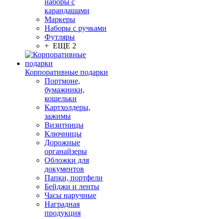
наборы с
карандашами
Маркеры
Наборы с ручками
Футляры
+ ЕЩЕ 2
Корпоративные подарки
Портмоне,
бумажники,
кошельки
Картхолдеры,
зажимы
Визитницы
Ключницы
Дорожные
органайзеры
Обложки для
документов
Папки, портфели
Бейджи и ленты
Часы наручные
Наградная
продукция