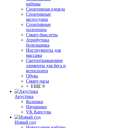
наборы
Спортивная одежда
Спортивные
аксессуары
Спортивные
полотенца
Смарт-браслеты
Атрибутика
болельщика
Инструменты для
массажа
Светоотражающие
элементы для бега и
велоспорта
Обувь
Смарт-часы
+ ЕЩЕ 9
Акустика
Колонки
Наушники
VK Капсулы
Новый год
Новогодние наборы