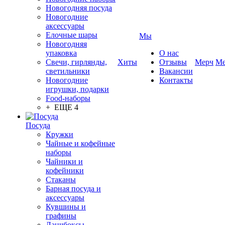
Новогодняя посуда
Новогодние
аксессуары
Елочные шары
Мы
Новогодняя
упаковка
О нас
Свечи, гирлянды,
Хиты
Отзывы
Мерч
Ме
светильники
Вакансии
Новогодние
Контакты
игрушки, подарки
Food-наборы
+ ЕЩЕ 4
Посуда
Кружки
Чайные и кофейные
наборы
Чайники и
кофейники
Стаканы
Барная посуда и
аксессуары
Кувшины и
графины
Ланчбоксы