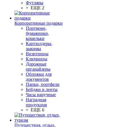
Футляры
+ ЕЩЕ 2
Корпоративные подарки
Портмоне,
бумажники,
кошельки
Картхолдеры,
зажимы
Визитницы
Ключницы
Дорожные
органайзеры
Обложки для
документов
Папки, портфели
Бейджи и ленты
Часы наручные
Наградная
продукция
+ ЕЩЕ 6
Путешествия, отдых,