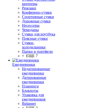
шопперы
Рюкзаки
Конференц-сумки
Спортивные сумки
Дорожные сумки
Несессеры
Чемоданы
Сумки для ноутбука
Поясные сумки
Сумки-
холодильники
Папки и портфели
+ ЕЩЕ 7
Ежедневники
Недатированные
ежедневники
Датированные
ежедневники
Планинги
Блокноты
Упаковка для
ежедневников
Bplanner
+ ЕЩЕ 2