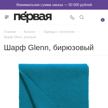
0
—
—
—
Главная
Каталог
Одежда с логотипом
Шарф Glenn, розовый
Шарф Glenn, бирюзовый