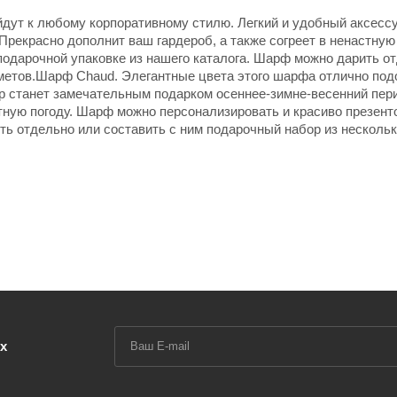
дут к любому корпоративному стилю. Легкий и удобный аксессу
рекрасно дополнит ваш гардероб, а также согреет в ненастную 
подарочной упаковке из нашего каталога. Шарф можно дарить о
дметов.Шарф Chaud. Элегантные цвета этого шарфа отлично под
р станет замечательным подарком осеннее-зимне-весенний пер
стную погоду. Шарф можно персонализировать и красиво презент
ть отдельно или составить с ним подарочный набор из несколь
х