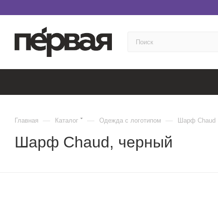
—
—
—
Главная
Каталог
Одежда с логотипом
Шарф Chaud
Шарф Chaud, черный