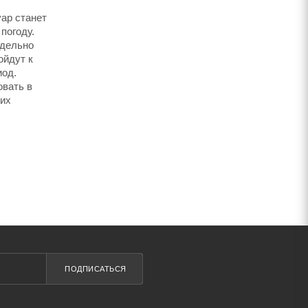
ар станет
погоду.
тдельно
ойдут к
иод.
овать в
ких
ПОДПИСАТЬСЯ