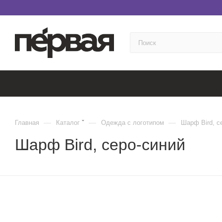
—
—
—
Главная
Каталог
Одежда с логотипом
Шарф Bird, с
Шарф Bird, серо-синий