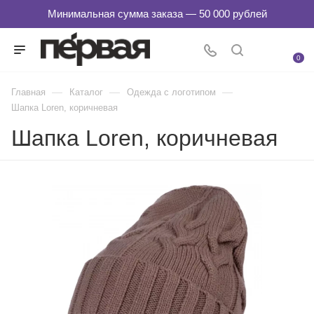
0
—
—
—
Главная
Каталог
Одежда с логотипом
Шапка Loren, коричневая
Шапка Loren, коричневая