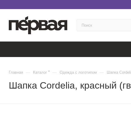
—
—
—
Главная
Каталог
Одежда с логотипом
Шапка Cordeli
Шапка Cordelia, красный (г