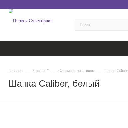
—
—
—
Главная
Каталог
Одежда с логотипом
Шапка Caliber
Шапка Caliber, белый