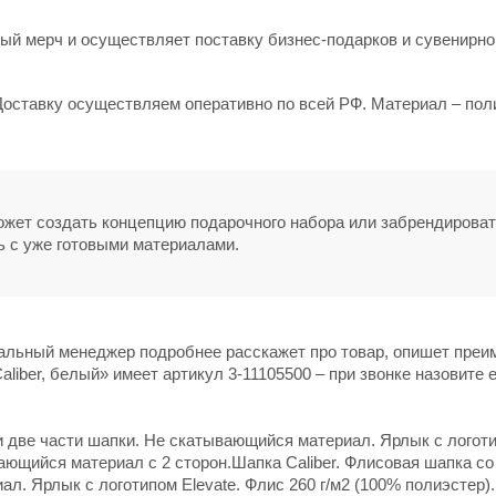
й мерч и осуществляет поставку бизнес-подарков и сувенирно
 Доставку осуществляем оперативно по всей РФ. Материал – пол
может создать концепцию подарочного набора или забрендирова
ь с уже готовыми материалами.
нальный менеджер подробнее расскажет про товар, опишет пре
liber, белый» имеет артикул 3-11105500 – при звонке назовите е
и две части шапки. Не скатывающийся материал. Ярлык с логот
вающийся материал с 2 сторон.Шапка Caliber. Флисовая шапка со
. Ярлык с логотипом Elevate. Флис 260 г/м2 (100% полиэстер).