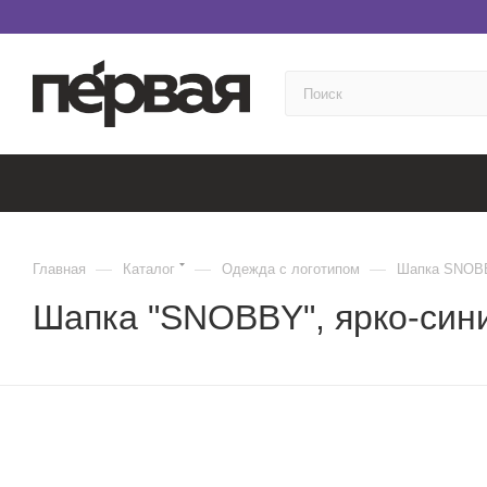
—
—
—
Главная
Каталог
Одежда с логотипом
Шапка SNOB
Шапка "SNOBBY", ярко-син