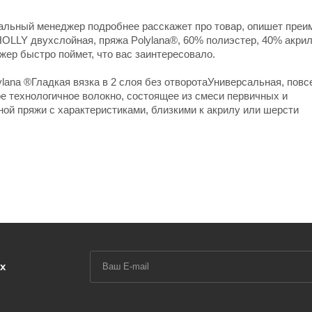
нальный менеджер подробнее расскажет про товар, опишет пре
HOLLY двухслойная, пряжа Polylana®, 60% полиэстер, 40% акри
джер быстро поймет, что вас заинтересовало.
ylana ®Гладкая вязка в 2 слоя без отворотаУниверсальная, пов
ное технологичное волокно, состоящее из смеси первичных и
ой пряжи с характеристиками, близкими к акрилу или шерсти
х