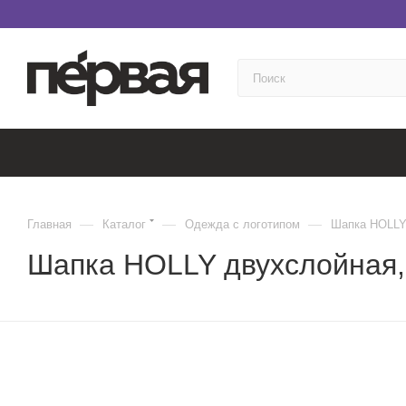
—
—
—
Главная
Каталог
Одежда с логотипом
Шапка HOLLY 
Шапка HOLLY двухслойная, 