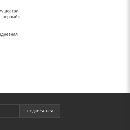
имущества
л, черный»
седневная
ПОДПИСАТЬСЯ